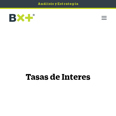
Análisis y Estrategia
Mercados
Economía
Bursátil
Quiero Invertir
Servicios
Tasas de Interes
Tips de Seguridad