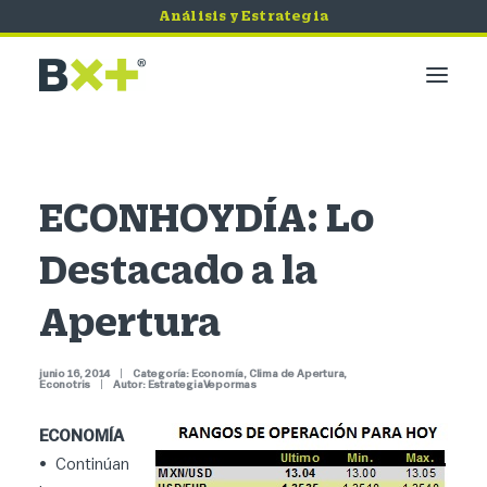
Análisis y Estrategia
Mercados
Economía
ECONHOYDÍA: Lo
Bursátil
Destacado a la
Quiero Invertir
Servicios
Apertura
Tips de Seguridad
junio 16, 2014
|
Categoría:
Economía
,
Clima de Apertura
,
Econotris
|
Autor:
EstrategiaVepormas
ECONOMÍA
• Continúan