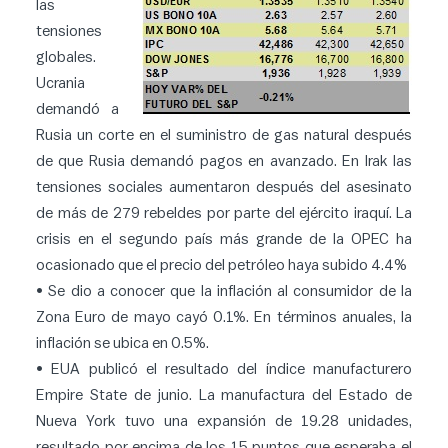
las
tensiones
globales.
Ucrania
demandó a
Rusia un corte en el suministro de gas natural después
de que Rusia demandó pagos en avanzado. En Irak las
tensiones sociales aumentaron después del asesinato
de más de 279 rebeldes por parte del ejército iraquí. La
crisis en el segundo país más grande de la OPEC ha
ocasionado que el precio del petróleo haya subido 4.4%
• Se dio a conocer que la inflación al consumidor de la
Zona Euro de mayo cayó 0.1%. En términos anuales, la
inflación se ubica en 0.5%.
• EUA publicó el resultado del índice manufacturero
Empire State de junio. La manufactura del Estado de
Nueva York tuvo una expansión de 19.28 unidades,
resultado por encima de los 15 puntos que esperaba el