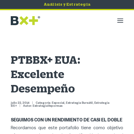
Análisis y Estrategia
Mercados
Economía
PTBBX+ EUA:
Bursátil
Excelente
Quiero Invertir
Servicios
Desempeño
Tips de Seguridad
julio 22, 2014
|
Categoría:
Especial
,
Estrategia Bursátil
,
Estrategia
BX+
|
Autor:
EstrategiaVepormas
SEGUIMOS CON UN RENDIMIENTO DE CASI EL DOBLE
Recordamos que este portafolio tiene como objetivo