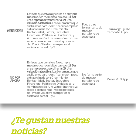
Emisora que está muy cerca de cumplir
nuestros dos requisitos básicos:
1) Ser
una empresa extraordinaria; 2) Una
valuación atractiva.
Los 6 elementos que
Puede o no
analizamos para identificar una empresa
formar parte de
extraordinaria son: Crecimiento,
En un rango igual o
¡ATENCIÓN!
nuestro
Rentabilidad, Sector, Estructura
menor a 5.00 pp
portafolio de
Financiera, Política de Dividendos, y
estrategia
Administración. Una valuación atractiva
sucede cuando rendimiento potencial
del Precio Objetivo es superior al
estimado para el IPyC.
Emisora que por ahora No cumple
nuestros dos requisitos básicos:
1) Ser
una empresa extraordinaria; 2) Una
valuación atractiva.
Los 6 elementos que
analizamos para identificar una empresa
No forma parte
NO POR
extraordinaria son: Crecimiento,
de nuestro
Menor a 5.00 pp
AHORA
Rentabilidad, Sector, Estructura
portafolio de
Financiera, Política de Dividendos, y
estrategia
Administración. Una valuación atractiva
sucede cuando rendimiento potencial
del Precio Objetivo es superior al
estimado para el IPyC.
¿Te gustan nuestras
noticias?