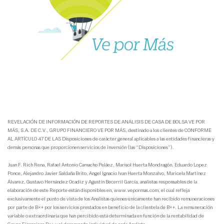
REVELACIÓN DE INFORMACIÓN DE REPORTES DE ANÁLISIS DE CASA DE BOLSA VE POR
MÁS, S.A. DE C.V., GRUPO FINANCIERO VE POR MÁS, destinado a los clientes de CONFORME
AL ARTÍCULO 47 DE LAS Disposiciones de carácter general aplicables a las entidades financieras y
demás personas que proporcionen servicios de inversión (las “Disposiciones”).
Juan F. Rich Rena, Rafael Antonio Camacho Peláez, Marisol Huerta Mondragón, Eduardo Lopez
Ponce, Alejandro Javier Saldaña Brito, Angel Ignacio Ivan Huerta Monzalvo, Maricela Martínez
Álvarez, Gustavo Hernández Ocadiz y Agustín Becerril García, analistas responsables de la
elaboración de este Reporte están disponibles en, www.vepormas.com, el cual refleja
exclusivamente el punto de vista de los Analistas quienes únicamente han recibido remuneraciones
por parte de B×+ por los servicios prestados en beneficio de la clientela de B×+. La remuneración
variable o extraordinaria que han percibido está determinada en función de la rentabilidad de