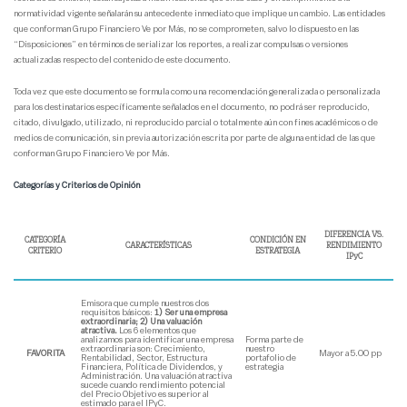
normatividad vigente señalarán su antecedente inmediato que implique un cambio. Las entidades
que conforman Grupo Financiero Ve por Más, no se comprometen, salvo lo dispuesto en las
“Disposiciones” en términos de serializar los reportes, a realizar compulsas o versiones
actualizadas respecto del contenido de este documento.
Toda vez que este documento se formula como una recomendación generalizada o personalizada
para los destinatarios específicamente señalados en el documento, no podrá ser reproducido,
citado, divulgado, utilizado, ni reproducido parcial o totalmente aún con fines académicos o de
medios de comunicación, sin previa autorización escrita por parte de alguna entidad de las que
conforman Grupo Financiero Ve por Más.
Categorías y Criterios de Opinión
DIFERENCIA VS.
CATEGORÍA
CONDICIÓN EN
CARACTERÍSTICAS
RENDIMIENTO
CRITERIO
ESTRATEGIA
IPyC
Emisora que cumple nuestros dos
requisitos básicos:
1) Ser una empresa
extraordinaria; 2) Una valuación
atractiva.
Los 6 elementos que
analizamos para identificar una empresa
Forma parte de
extraordinaria son: Crecimiento,
nuestro
FAVORITA
Mayor a 5.00 pp
Rentabilidad, Sector, Estructura
portafolio de
Financiera, Política de Dividendos, y
estrategia
Administración. Una valuación atractiva
sucede cuando rendimiento potencial
del Precio Objetivo es superior al
estimado para el IPyC.