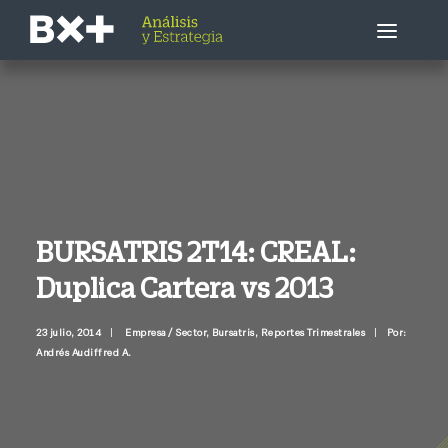
Estrategia Bursátil
Empresa / Sector
Economía
BURSATRIS 2T14: CREAL:
Duplica Cartera vs 2013
Otros
23 julio, 2014
|
Empresa / Sector
,
Bursatris
,
Reportes Trimestrales
|
Por:
Llámenme ahora
Andrés Audiffred A.