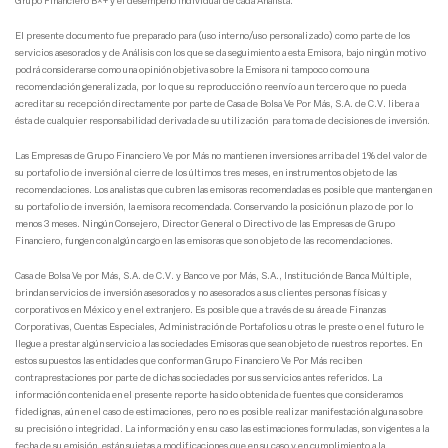
Grupo Financiero B×+ y el desempeño individual de cada Analista.
El presente documento fue preparado para (uso interno/uso personalizado) como parte de los
servicios asesorados y de Análisis con los que se da seguimiento a esta Emisora, bajo ningún motivo
podrá considerarse como una opinión objetiva sobre la Emisora ni tampoco como una
recomendación generalizada, por lo que su reproducción o reenvío a un tercero que no pueda
acreditar su recepción directamente por parte de Casa de Bolsa Ve Por Más, S.A. de C.V. libera a
ésta de cualquier responsabilidad derivada de su utilización para toma de decisiones de inversión.
Las Empresas de Grupo Financiero Ve por Más no mantienen inversiones arriba del 1% del valor de
su portafolio de inversión al cierre de los últimos tres meses, en instrumentos objeto de las
recomendaciones. Los analistas que cubren las emisoras recomendadas es posible que mantengan en
su portafolio de inversión, la emisora recomendada. Conservando la posición un plazo de por lo
menos 3 meses. Ningún Consejero, Director General o Directivo de las Empresas de Grupo
Financiero, fungen con algún cargo en las emisoras que son objeto de las recomendaciones.
Casa de Bolsa Ve por Más, S.A. de C.V. y Banco ve por Más, S.A., Institución de Banca Múltiple,
brindan servicios de inversión asesorados y no asesorados a sus clientes personas físicas y
corporativos en México y en el extranjero. Es posible que a través de su área de Finanzas
Corporativas, Cuentas Especiales, Administración de Portafolios u otras le preste o en el futuro le
llegue a prestar algún servicio a las sociedades Emisoras que sean objeto de nuestros reportes. En
estos supuestos las entidades que conforman Grupo Financiero Ve Por Más reciben
contraprestaciones por parte de dichas sociedades por sus servicios antes referidos. La
información contenida en el presente reporte ha sido obtenida de fuentes que consideramos
fidedignas, aún en el caso de estimaciones, pero no es posible realizar manifestación alguna sobre
su precisión o integridad. La información y en su caso las estimaciones formuladas, son vigentes a la
fecha de su emisión, están sujetas a modificaciones que en su caso y en cumplimiento a la