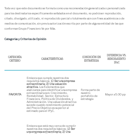
Toda vez que este documento se formula como una recomendación generalizada o personalizada
para los destinatarios específicamente señalados en el documento, no podrá ser reproducido,
citado, divulgado, utilizado, ni reproducido parcial o totalmente aún con fines académicos o de
medios de comunicación, sin previa autorización escrita por parte de alguna entidad de las que
conforman Grupo Financiero Ve por Más.
Categorías y Criterios de Opinión
DIFERENCIA VS.
CATEGORÍA
CONDICIÓN EN
CARACTERÍSTICAS
RENDIMIENTO
CRITERIO
ESTRATEGIA
IPyC
Emisora que cumple nuestros dos
requisitos básicos:
1) Ser una empresa
extraordinaria; 2) Una valuación
atractiva.
Los 6 elementos que
analizamos para identificar una empresa
Forma parte de
extraordinaria son: Crecimiento,
nuestro
FAVORITA
Mayor a 5.00 pp
Rentabilidad, Sector, Estructura
portafolio de
Financiera, Política de Dividendos, y
estrategia
Administración. Una valuación atractiva
sucede cuando rendimiento potencial
del Precio Objetivo es superior al
estimado para el IPyC.
Emisora que está muy cerca de cumplir
nuestros dos requisitos básicos:
1) Ser
una empresa extraordinaria; 2) Una