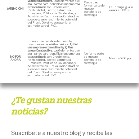
valuación atractiva.
Los 6 elementos que
Puede o no
analizamos para identificar una empresa
formar parte de
extraordinaria son: Crecimiento,
En un rango igual o
¡ATENCIÓN!
nuestro
Rentabilidad, Sector, Estructura
menor a 5.00 pp
portafolio de
Financiera, Política de Dividendos, y
estrategia
Administración. Una valuación atractiva
sucede cuando rendimiento potencial
del Precio Objetivo es superior al
estimado para el IPyC.
Emisora que por ahora No cumple
nuestros dos requisitos básicos:
1) Ser
una empresa extraordinaria; 2) Una
valuación atractiva.
Los 6 elementos que
analizamos para identificar una empresa
No forma parte
NO POR
extraordinaria son: Crecimiento,
de nuestro
Menor a 5.00 pp
AHORA
Rentabilidad, Sector, Estructura
portafolio de
Financiera, Política de Dividendos, y
estrategia
Administración. Una valuación atractiva
sucede cuando rendimiento potencial
del Precio Objetivo es superior al
estimado para el IPyC.
¿Te gustan nuestras
noticias?
Suscríbete a nuestro blog y recibe las