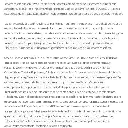
recomendación generalizada, por lo que su reproducción o reenvío a un tercero que no pueda
acreditar su recepción directamente por parte de Casa de Bolsa Ve Por Más, S.A. de C.V. libera a
ésta de cualquier responsabilidad derivada de su utilización para toma de decisiones de inversión.
Las Empresas de Grupo Financiero Ve por Más no mantienen inversiones arriba del 1% del valor de
su portafolio de inversión al cierre de los últimos tres meses, en instrumentos objeto de las
recomendaciones. Los analistas que cubren las emisoras recomendadas es posible que mantengan en
su portafolio de inversión, la emisora recomendada. Conservando la posición un plazo de por lo
menos 3 meses. Ningún Consejero, Director General o Directivo de las Empresas de Grupo
Financiero, fungen con algún cargo en las emisoras que son objeto de las recomendaciones.
Casa de Bolsa Ve por Más, S.A. de C.V. y Banco ve por Más, S.A., Institución de Banca Múltiple,
brindan servicios de inversión asesorados y no asesorados a sus clientes personas físicas y
corporativos en México y en el extranjero. Es posible que a través de su área de Finanzas
Corporativas, Cuentas Especiales, Administración de Portafolios u otras le preste o en el futuro le
llegue a prestar algún servicio a las sociedades Emisoras que sean objeto de nuestros reportes. En
estos supuestos las entidades que conforman Grupo Financiero Ve Por Más reciben
contraprestaciones por parte de dichas sociedades por sus servicios antes referidos. La
información contenida en el presente reporte ha sido obtenida de fuentes que consideramos
fidedignas, aún en el caso de estimaciones, pero no es posible realizar manifestación alguna sobre
su precisión o integridad. La información y en su caso las estimaciones formuladas, son vigentes a la
fecha de su emisión, están sujetas a modificaciones que en su caso y en cumplimiento a la
normatividad vigente señalarán su antecedente inmediato que implique un cambio. Las entidades
que conforman Grupo Financiero Ve por Más, no se comprometen, salvo lo dispuesto en las
“Disposiciones” en términos de serializar los reportes, a realizar compulsas o versiones
actualizadas respecto del contenido de este documento.