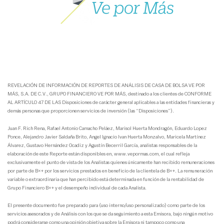
REVELACIÓN DE INFORMACIÓN DE REPORTES DE ANÁLISIS DE CASA DE BOLSA VE POR
MÁS, S.A. DE C.V., GRUPO FINANCIERO VE POR MÁS, destinado a los clientes de CONFORME
AL ARTÍCULO 47 DE LAS Disposiciones de carácter general aplicables a las entidades financieras y
demás personas que proporcionen servicios de inversión (las “Disposiciones”).
Juan F. Rich Rena, Rafael Antonio Camacho Peláez, Marisol Huerta Mondragón, Eduardo Lopez
Ponce, Alejandro Javier Saldaña Brito, Angel Ignacio Ivan Huerta Monzalvo, Maricela Martínez
Álvarez, Gustavo Hernández Ocadiz y Agustín Becerril García, analistas responsables de la
elaboración de este Reporte están disponibles en, www.vepormas.com, el cual refleja
exclusivamente el punto de vista de los Analistas quienes únicamente han recibido remuneraciones
por parte de B×+ por los servicios prestados en beneficio de la clientela de B×+. La remuneración
variable o extraordinaria que han percibido está determinada en función de la rentabilidad de
Grupo Financiero B×+ y el desempeño individual de cada Analista.
El presente documento fue preparado para (uso interno/uso personalizado) como parte de los
servicios asesorados y de Análisis con los que se da seguimiento a esta Emisora, bajo ningún motivo
podrá considerarse como una opinión objetiva sobre la Emisora ni tampoco como una