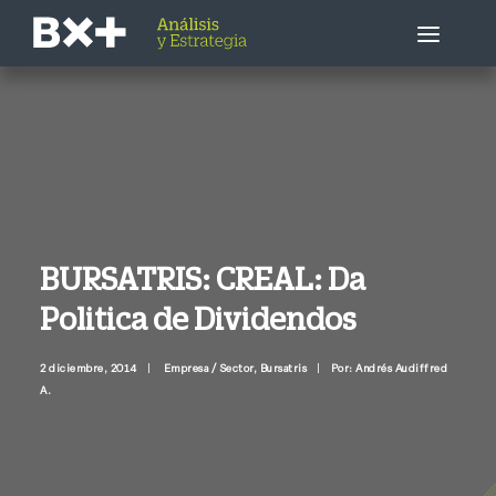
Estrategia Bursátil
Empresa / Sector
Economía
BURSATRIS: CREAL: Da
Politica de Dividendos
Otros
2 diciembre, 2014
|
Empresa / Sector
,
Bursatris
|
Por: Andrés Audiffred
Llámenme ahora
A.