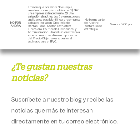
Emisora que por ahora No cumple
nuestros dos requisitos básicos:
1) Ser
una empresa extraordinaria; 2) Una
valuación atractiva.
Los 6 elementos que
analizamos para identificar una empresa
No forma parte
NO POR
extraordinaria son: Crecimiento,
de nuestro
Menor a 5.00 pp
AHORA
Rentabilidad, Sector, Estructura
portafolio de
Financiera, Política de Dividendos, y
estrategia
Administración. Una valuación atractiva
sucede cuando rendimiento potencial
del Precio Objetivo es superior al
estimado para el IPyC.
¿Te gustan nuestras
noticias?
Suscríbete a nuestro blog y recibe las
noticias que más te interesan
directamente en tu correo electrónico.