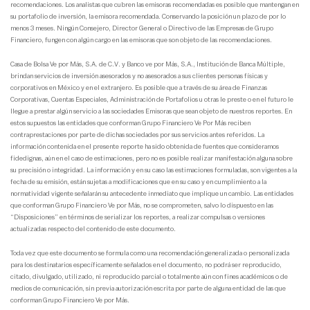
recomendaciones. Los analistas que cubren las emisoras recomendadas es posible que mantengan en
su portafolio de inversión, la emisora recomendada. Conservando la posición un plazo de por lo
menos 3 meses. Ningún Consejero, Director General o Directivo de las Empresas de Grupo
Financiero, fungen con algún cargo en las emisoras que son objeto de las recomendaciones.
Casa de Bolsa Ve por Más, S.A. de C.V. y Banco ve por Más, S.A., Institución de Banca Múltiple,
brindan servicios de inversión asesorados y no asesorados a sus clientes personas físicas y
corporativos en México y en el extranjero. Es posible que a través de su área de Finanzas
Corporativas, Cuentas Especiales, Administración de Portafolios u otras le preste o en el futuro le
llegue a prestar algún servicio a las sociedades Emisoras que sean objeto de nuestros reportes. En
estos supuestos las entidades que conforman Grupo Financiero Ve Por Más reciben
contraprestaciones por parte de dichas sociedades por sus servicios antes referidos. La
información contenida en el presente reporte ha sido obtenida de fuentes que consideramos
fidedignas, aún en el caso de estimaciones, pero no es posible realizar manifestación alguna sobre
su precisión o integridad. La información y en su caso las estimaciones formuladas, son vigentes a la
fecha de su emisión, están sujetas a modificaciones que en su caso y en cumplimiento a la
normatividad vigente señalarán su antecedente inmediato que implique un cambio. Las entidades
que conforman Grupo Financiero Ve por Más, no se comprometen, salvo lo dispuesto en las
“Disposiciones” en términos de serializar los reportes, a realizar compulsas o versiones
actualizadas respecto del contenido de este documento.
Toda vez que este documento se formula como una recomendación generalizada o personalizada
para los destinatarios específicamente señalados en el documento, no podrá ser reproducido,
citado, divulgado, utilizado, ni reproducido parcial o totalmente aún con fines académicos o de
medios de comunicación, sin previa autorización escrita por parte de alguna entidad de las que
conforman Grupo Financiero Ve por Más.