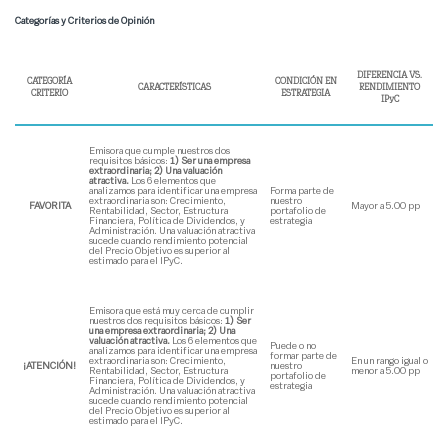
Categorías y Criterios de Opinión
DIFERENCIA VS.
CATEGORÍA
CONDICIÓN EN
CARACTERÍSTICAS
RENDIMIENTO
CRITERIO
ESTRATEGIA
IPyC
Emisora que cumple nuestros dos
requisitos básicos:
1) Ser una empresa
extraordinaria; 2) Una valuación
atractiva.
Los 6 elementos que
analizamos para identificar una empresa
Forma parte de
extraordinaria son: Crecimiento,
nuestro
FAVORITA
Mayor a 5.00 pp
Rentabilidad, Sector, Estructura
portafolio de
Financiera, Política de Dividendos, y
estrategia
Administración. Una valuación atractiva
sucede cuando rendimiento potencial
del Precio Objetivo es superior al
estimado para el IPyC.
Emisora que está muy cerca de cumplir
nuestros dos requisitos básicos:
1) Ser
una empresa extraordinaria; 2) Una
valuación atractiva.
Los 6 elementos que
Puede o no
analizamos para identificar una empresa
formar parte de
extraordinaria son: Crecimiento,
En un rango igual o
¡ATENCIÓN!
nuestro
Rentabilidad, Sector, Estructura
menor a 5.00 pp
portafolio de
Financiera, Política de Dividendos, y
estrategia
Administración. Una valuación atractiva
sucede cuando rendimiento potencial
del Precio Objetivo es superior al
estimado para el IPyC.