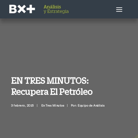
Estrategia Bursátil
Empresa / Sector
Economía
EN TRES MINUTOS:
Recupera El Petróleo
Otros
3 febrero, 2015
|
En Tres Minutos
|
Por: Equipo de Análisis
Llámenme ahora