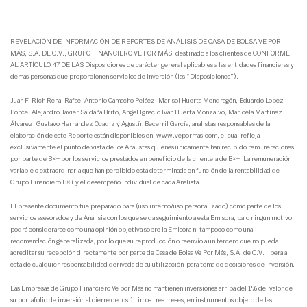
REVELACIÓN DE INFORMACIÓN DE REPORTES DE ANÁLISIS DE CASA DE BOLSA VE POR
MÁS, S.A. DE C.V., GRUPO FINANCIERO VE POR MÁS, destinado a los clientes de CONFORME
AL ARTÍCULO 47 DE LAS Disposiciones de carácter general aplicables a las entidades financieras y
demás personas que proporcionen servicios de inversión (las “Disposiciones”).
Juan F. Rich Rena, Rafael Antonio Camacho Peláez, Marisol Huerta Mondragón, Eduardo Lopez
Ponce, Alejandro Javier Saldaña Brito, Angel Ignacio Ivan Huerta Monzalvo, Maricela Martínez
Álvarez, Gustavo Hernández Ocadiz y Agustín Becerril García, analistas responsables de la
elaboración de este Reporte están disponibles en, www.vepormas.com, el cual refleja
exclusivamente el punto de vista de los Analistas quienes únicamente han recibido remuneraciones
por parte de B×+ por los servicios prestados en beneficio de la clientela de B×+. La remuneración
variable o extraordinaria que han percibido está determinada en función de la rentabilidad de
Grupo Financiero B×+ y el desempeño individual de cada Analista.
El presente documento fue preparado para (uso interno/uso personalizado) como parte de los
servicios asesorados y de Análisis con los que se da seguimiento a esta Emisora, bajo ningún motivo
podrá considerarse como una opinión objetiva sobre la Emisora ni tampoco como una
recomendación generalizada, por lo que su reproducción o reenvío a un tercero que no pueda
acreditar su recepción directamente por parte de Casa de Bolsa Ve Por Más, S.A. de C.V. libera a
ésta de cualquier responsabilidad derivada de su utilización para toma de decisiones de inversión.
Las Empresas de Grupo Financiero Ve por Más no mantienen inversiones arriba del 1% del valor de
su portafolio de inversión al cierre de los últimos tres meses, en instrumentos objeto de las