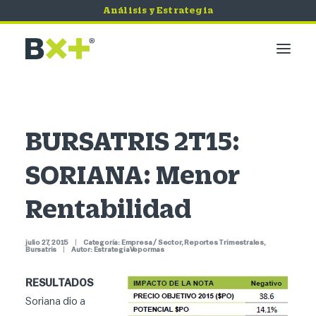
Análisis y Estrategia
Mercados
Economía
BURSATRIS 2T15:
Bursátil
SORIANA: Menor
Quiero Invertir
Servicios
Rentabilidad
Tips de Seguridad
julio 27, 2015
|
Categoría:
Empresa / Sector
,
Reportes Trimestrales
,
Bursatris
|
Autor:
EstrategiaVepormas
RESULTADOS
Soriana dio a