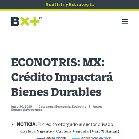
Análisis y Estrategia
Mercados
Economía
ECONOTRIS: MX:
Bursátil
Crédito Impactará
Quiero Invertir
Servicios
Bienes Durables
Tips de Seguridad
junio 30, 2016
|
Categoría:
Economía
,
Econotris
|
Autor:
EstrategiaVepormas
NOTICIA:
El crédito otorgado al sector privado