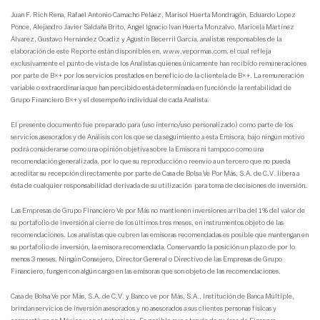
Juan F. Rich Rena, Rafael Antonio Camacho Peláez, Marisol Huerta Mondragón, Eduardo Lopez
Ponce, Alejandro Javier Saldaña Brito, Angel Ignacio Ivan Huerta Monzalvo, Maricela Martínez
Álvarez, Gustavo Hernández Ocadiz y Agustín Becerril García, analistas responsables de la
elaboración de este Reporte están disponibles en, www.vepormas.com, el cual refleja
exclusivamente el punto de vista de los Analistas quienes únicamente han recibido remuneraciones
por parte de B×+ por los servicios prestados en beneficio de la clientela de B×+. La remuneración
variable o extraordinaria que han percibido está determinada en función de la rentabilidad de
Grupo Financiero B×+ y el desempeño individual de cada Analista.
El presente documento fue preparado para (uso interno/uso personalizado) como parte de los
servicios asesorados y de Análisis con los que se da seguimiento a esta Emisora, bajo ningún motivo
podrá considerarse como una opinión objetiva sobre la Emisora ni tampoco como una
recomendación generalizada, por lo que su reproducción o reenvío a un tercero que no pueda
acreditar su recepción directamente por parte de Casa de Bolsa Ve Por Más, S.A. de C.V. libera a
ésta de cualquier responsabilidad derivada de su utilización para toma de decisiones de inversión.
Las Empresas de Grupo Financiero Ve por Más no mantienen inversiones arriba del 1% del valor de
su portafolio de inversión al cierre de los últimos tres meses, en instrumentos objeto de las
recomendaciones. Los analistas que cubren las emisoras recomendadas es posible que mantengan en
su portafolio de inversión, la emisora recomendada. Conservando la posición un plazo de por lo
menos 3 meses. Ningún Consejero, Director General o Directivo de las Empresas de Grupo
Financiero, fungen con algún cargo en las emisoras que son objeto de las recomendaciones.
Casa de Bolsa Ve por Más, S.A. de C.V. y Banco ve por Más, S.A., Institución de Banca Múltiple,
brindan servicios de inversión asesorados y no asesorados a sus clientes personas físicas y