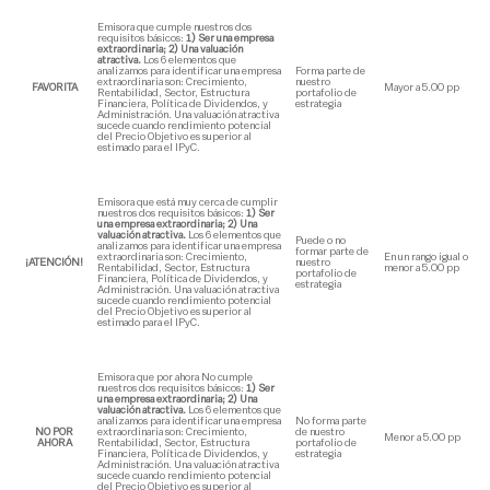
Emisora que cumple nuestros dos
requisitos básicos:
1) Ser una empresa
extraordinaria; 2) Una valuación
atractiva.
Los 6 elementos que
analizamos para identificar una empresa
Forma parte de
extraordinaria son: Crecimiento,
nuestro
FAVORITA
Mayor a 5.00 pp
Rentabilidad, Sector, Estructura
portafolio de
Financiera, Política de Dividendos, y
estrategia
Administración. Una valuación atractiva
sucede cuando rendimiento potencial
del Precio Objetivo es superior al
estimado para el IPyC.
Emisora que está muy cerca de cumplir
nuestros dos requisitos básicos:
1) Ser
una empresa extraordinaria; 2) Una
valuación atractiva.
Los 6 elementos que
Puede o no
analizamos para identificar una empresa
formar parte de
extraordinaria son: Crecimiento,
En un rango igual o
¡ATENCIÓN!
nuestro
Rentabilidad, Sector, Estructura
menor a 5.00 pp
portafolio de
Financiera, Política de Dividendos, y
estrategia
Administración. Una valuación atractiva
sucede cuando rendimiento potencial
del Precio Objetivo es superior al
estimado para el IPyC.
Emisora que por ahora No cumple
nuestros dos requisitos básicos:
1) Ser
una empresa extraordinaria; 2) Una
valuación atractiva.
Los 6 elementos que
analizamos para identificar una empresa
No forma parte
NO POR
extraordinaria son: Crecimiento,
de nuestro
Menor a 5.00 pp
AHORA
Rentabilidad, Sector, Estructura
portafolio de
Financiera, Política de Dividendos, y
estrategia
Administración. Una valuación atractiva
sucede cuando rendimiento potencial
del Precio Objetivo es superior al