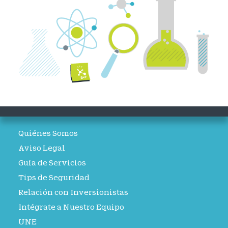
Quiénes Somos
Aviso Legal
Guía de Servicios
Tips de Seguridad
Relación con Inversionistas
Intégrate a Nuestro Equipo
UNE