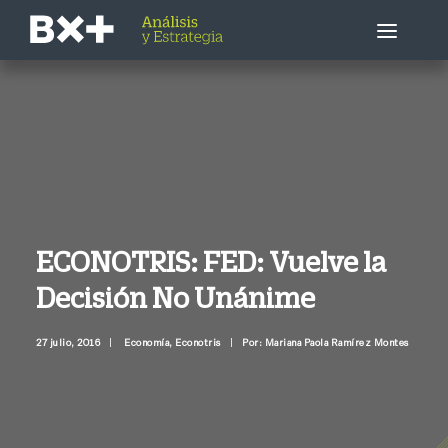
Estrategia Bursátil
Empresa / Sector
Economía
ECONOTRIS: FED: Vuelve la
Decisión No Unánime
Otros
27 julio, 2016
|
Economía
,
Econotris
|
Por: Mariana Paola Ramírez Montes
Llámenme ahora