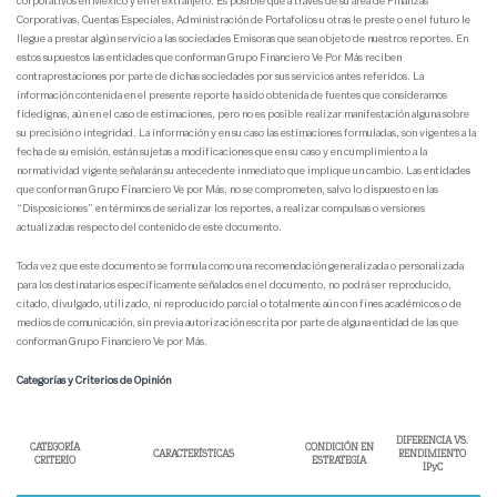
corporativos en México y en el extranjero. Es posible que a través de su área de Finanzas
Corporativas, Cuentas Especiales, Administración de Portafolios u otras le preste o en el futuro le
llegue a prestar algún servicio a las sociedades Emisoras que sean objeto de nuestros reportes. En
estos supuestos las entidades que conforman Grupo Financiero Ve Por Más reciben
contraprestaciones por parte de dichas sociedades por sus servicios antes referidos. La
información contenida en el presente reporte ha sido obtenida de fuentes que consideramos
fidedignas, aún en el caso de estimaciones, pero no es posible realizar manifestación alguna sobre
su precisión o integridad. La información y en su caso las estimaciones formuladas, son vigentes a la
fecha de su emisión, están sujetas a modificaciones que en su caso y en cumplimiento a la
normatividad vigente señalarán su antecedente inmediato que implique un cambio. Las entidades
que conforman Grupo Financiero Ve por Más, no se comprometen, salvo lo dispuesto en las
“Disposiciones” en términos de serializar los reportes, a realizar compulsas o versiones
actualizadas respecto del contenido de este documento.
Toda vez que este documento se formula como una recomendación generalizada o personalizada
para los destinatarios específicamente señalados en el documento, no podrá ser reproducido,
citado, divulgado, utilizado, ni reproducido parcial o totalmente aún con fines académicos o de
medios de comunicación, sin previa autorización escrita por parte de alguna entidad de las que
conforman Grupo Financiero Ve por Más.
Categorías y Criterios de Opinión
DIFERENCIA VS.
CATEGORÍA
CONDICIÓN EN
CARACTERÍSTICAS
RENDIMIENTO
CRITERIO
ESTRATEGIA
IPyC