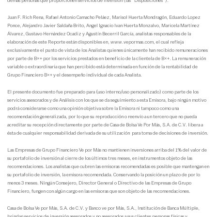
demás personas que proporcionen servicios de inversión (las “Disposiciones”).
Juan F. Rich Rena, Rafael Antonio Camacho Peláez, Marisol Huerta Mondragón, Eduardo Lopez
Ponce, Alejandro Javier Saldaña Brito, Angel Ignacio Ivan Huerta Monzalvo, Maricela Martínez
Álvarez, Gustavo Hernández Ocadiz y Agustín Becerril García, analistas responsables de la
elaboración de este Reporte están disponibles en, www.vepormas.com, el cual refleja
exclusivamente el punto de vista de los Analistas quienes únicamente han recibido remuneraciones
por parte de B×+ por los servicios prestados en beneficio de la clientela de B×+. La remuneración
variable o extraordinaria que han percibido está determinada en función de la rentabilidad de
Grupo Financiero B×+ y el desempeño individual de cada Analista.
El presente documento fue preparado para (uso interno/uso personalizado) como parte de los
servicios asesorados y de Análisis con los que se da seguimiento a esta Emisora, bajo ningún motivo
podrá considerarse como una opinión objetiva sobre la Emisora ni tampoco como una
recomendación generalizada, por lo que su reproducción o reenvío a un tercero que no pueda
acreditar su recepción directamente por parte de Casa de Bolsa Ve Por Más, S.A. de C.V. libera a
ésta de cualquier responsabilidad derivada de su utilización para toma de decisiones de inversión.
Las Empresas de Grupo Financiero Ve por Más no mantienen inversiones arriba del 1% del valor de
su portafolio de inversión al cierre de los últimos tres meses, en instrumentos objeto de las
recomendaciones. Los analistas que cubren las emisoras recomendadas es posible que mantengan en
su portafolio de inversión, la emisora recomendada. Conservando la posición un plazo de por lo
menos 3 meses. Ningún Consejero, Director General o Directivo de las Empresas de Grupo
Financiero, fungen con algún cargo en las emisoras que son objeto de las recomendaciones.
Casa de Bolsa Ve por Más, S.A. de C.V. y Banco ve por Más, S.A., Institución de Banca Múltiple,
brindan servicios de inversión asesorados y no asesorados a sus clientes personas físicas y