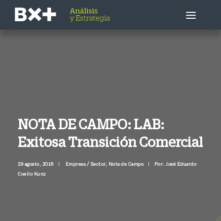
Estrategia Bursátil
Empresa / Sector
Economía
NOTA DE CAMPO: LAB:
Exitosa Transición Comercial
Otros
29 agosto, 2016
|
Empresa / Sector
,
Nota de Campo
|
Por: José Eduardo
Llámenme ahora
Coello Kunz