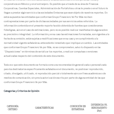
corporativos en México y en el extranjero. Es posible que a través de su área de Finanzas
Corporativas, Cuentas Especiales, Administración de Portafolios u otras le preste o en el futuro le
llegue a prestar algún servicio a las sociedades Emisoras que sean objeto de nuestros reportes. En
estos supuestos las entidades que conforman Grupo Financiero Ve Por Más reciben
contraprestaciones por parte de dichas sociedades por sus servicios antes referidos. La
información contenida en el presente reporte ha sido obtenida de fuentes que consideramos
fidedignas, aún en el caso de estimaciones, pero no es posible realizar manifestación alguna sobre
su precisión o integridad. La información y en su caso las estimaciones formuladas, son vigentes a la
fecha de su emisión, están sujetas a modificaciones que en su caso y en cumplimiento a la
normatividad vigente señalarán su antecedente inmediato que implique un cambio. Las entidades
que conforman Grupo Financiero Ve por Más, no se comprometen, salvo lo dispuesto en las
“Disposiciones” en términos de serializar los reportes, a realizar compulsas o versiones
actualizadas respecto del contenido de este documento.
Toda vez que este documento se formula como una recomendación generalizada o personalizada
para los destinatarios específicamente señalados en el documento, no podrá ser reproducido,
citado, divulgado, utilizado, ni reproducido parcial o totalmente aún con fines académicos o de
medios de comunicación, sin previa autorización escrita por parte de alguna entidad de las que
conforman Grupo Financiero Ve por Más.
Categorías y Criterios de Opinión
DIFERENCIA VS.
CATEGORÍA
CONDICIÓN EN
CARACTERÍSTICAS
RENDIMIENTO
CRITERIO
ESTRATEGIA
IPyC