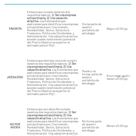
Emisora que cumple nuestros dos
requisitos básicos:
1) Ser una empresa
extraordinaria; 2) Una valuación
atractiva.
Los 6 elementos que
analizamos para identificar una empresa
Forma parte de
extraordinaria son: Crecimiento,
nuestro
FAVORITA
Mayor a 5.00 pp
Rentabilidad, Sector, Estructura
portafolio de
Financiera, Política de Dividendos, y
estrategia
Administración. Una valuación atractiva
sucede cuando rendimiento potencial
del Precio Objetivo es superior al
estimado para el IPyC.
Emisora que está muy cerca de cumplir
nuestros dos requisitos básicos:
1) Ser
una empresa extraordinaria; 2) Una
valuación atractiva.
Los 6 elementos que
Puede o no
analizamos para identificar una empresa
formar parte de
extraordinaria son: Crecimiento,
En un rango igual o
¡ATENCIÓN!
nuestro
Rentabilidad, Sector, Estructura
menor a 5.00 pp
portafolio de
Financiera, Política de Dividendos, y
estrategia
Administración. Una valuación atractiva
sucede cuando rendimiento potencial
del Precio Objetivo es superior al
estimado para el IPyC.
Emisora que por ahora No cumple
nuestros dos requisitos básicos:
1) Ser
una empresa extraordinaria; 2) Una
valuación atractiva.
Los 6 elementos que
analizamos para identificar una empresa
No forma parte
NO POR
extraordinaria son: Crecimiento,
de nuestro
Menor a 5.00 pp
AHORA
Rentabilidad, Sector, Estructura
portafolio de
Financiera, Política de Dividendos, y
estrategia
Administración. Una valuación atractiva