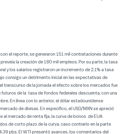
e con el reporte, se generaron 151 mil contrataciones durante
preveía la creación de 180 mil empleos. Por su parte, la tasa
l y los salarios registraron un incremento de 2.1% a tasa
ajo consigo un detrimento inicial en las expectativas de
el transcurso de la jornada el efecto sobre los mercados fue
 futuros de la tasa de fondos federales descuenta, con una
re. En línea con lo anterior, el dólar estadounidense
el mercado de divisas. En específico, el USD/MXN se apreció
ere al mercado de renta fija, la curva de bonos de EUA
s de corto plazo de la curva, caso contrario en la parte
4.39 pbs. El WTI presentó avances, los comentarios del