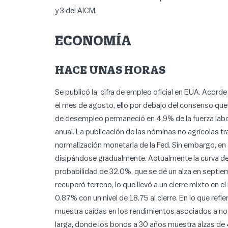
y 3 del AICM.
ECONOMÍA
HACE UNAS HORAS
Se publicó la cifra de empleo oficial en EUA. Acord
el mes de agosto, ello por debajo del consenso que 
de desempleo permaneció en 4.9% de la fuerza labora
anual. La publicación de las nóminas no agrícolas tr
normalización monetaria de la Fed. Sin embargo, en 
disipándose gradualmente. Actualmente la curva de
probabilidad de 32.0%, que se dé un alza en septiemb
recuperó terreno, lo que llevó a un cierre mixto en 
0.87% con un nivel de 18.75 al cierre. En lo que refi
muestra caídas en los rendimientos asociados a nodo
larga, donde los bonos a 30 años muestra alzas de 