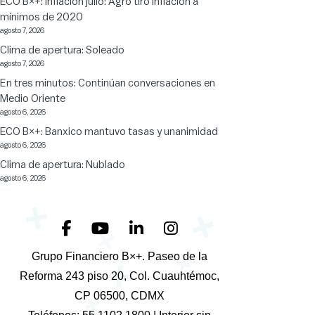
ECO B×+: Inflación julio: Agro tiró inflación a
mínimos de 2020
agosto 7, 2026
Clima de apertura: Soleado
agosto 7, 2026
En tres minutos: Continúan conversaciones en
Medio Oriente
agosto 6, 2026
ECO B×+: Banxico mantuvo tasas y unanimidad
agosto 6, 2026
Clima de apertura: Nublado
agosto 6, 2026
+
+
+
+
Grupo Financiero B×+. Paseo de la
+
Reforma 243 piso 20, Col. Cuauhtémoc,
+
CP 06500, CDMX