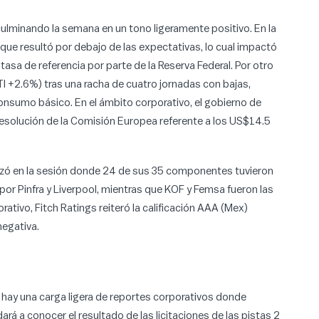
culminando la semana en un tono ligeramente positivo. En la
ue resultó por debajo de las expectativas, lo cual impactó
tasa de referencia por parte de la Reserva Federal. Por otro
TI +2.6%) tras una racha de cuatro jornadas con bajas,
consumo básico. En el ámbito corporativo, el gobierno de
a resolución de la Comisión Europea referente a los US$14.5
anzó en la sesión donde 24 de sus 35 componentes tuvieron
por Pinfra y Liverpool, mientras que KOF y Femsa fueron las
ativo, Fitch Ratings reiteró la calificación AAA (Mex)
negativa.
y hay una carga ligera de reportes corporativos donde
rá a conocer el resultado de las licitaciones de las pistas 2