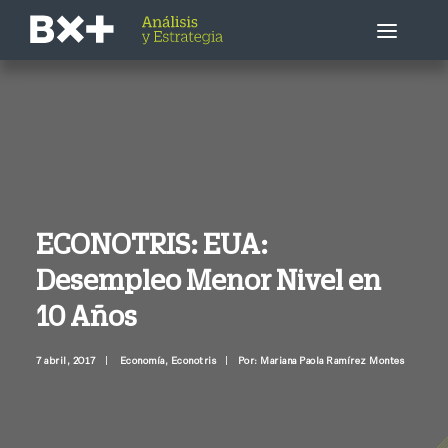
Estrategia Bursátil
Empresa / Sector
Economía
ECONOTRIS: EUA:
Desempleo Menor Nivel en
Otros
10 Años
Llámenme ahora
7 abril, 2017
|
Economía
,
Econotris
|
Por: Mariana Paola Ramírez Montes