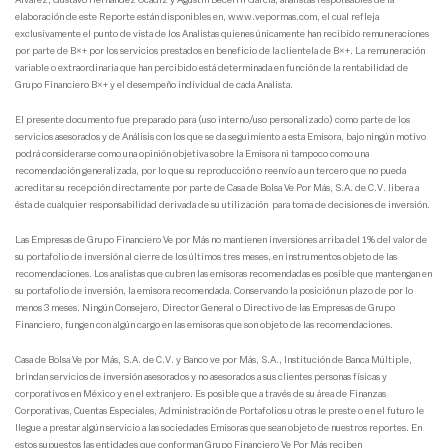
Álvarez, Gustavo Hernández Ocadiz y Agustín Becerril García, analistas responsables de la
elaboración de este Reporte están disponibles en, www.vepormas.com, el cual refleja
exclusivamente el punto de vista de los Analistas quienes únicamente han recibido remuneraciones
por parte de B×+ por los servicios prestados en beneficio de la clientela de B×+. La remuneración
variable o extraordinaria que han percibido está determinada en función de la rentabilidad de
Grupo Financiero B×+ y el desempeño individual de cada Analista.
El presente documento fue preparado para (uso interno/uso personalizado) como parte de los
servicios asesorados y de Análisis con los que se da seguimiento a esta Emisora, bajo ningún motivo
podrá considerarse como una opinión objetiva sobre la Emisora ni tampoco como una
recomendación generalizada, por lo que su reproducción o reenvío a un tercero que no pueda
acreditar su recepción directamente por parte de Casa de Bolsa Ve Por Más, S.A. de C.V. libera a
ésta de cualquier responsabilidad derivada de su utilización para toma de decisiones de inversión.
Las Empresas de Grupo Financiero Ve por Más no mantienen inversiones arriba del 1% del valor de
su portafolio de inversión al cierre de los últimos tres meses, en instrumentos objeto de las
recomendaciones. Los analistas que cubren las emisoras recomendadas es posible que mantengan en
su portafolio de inversión, la emisora recomendada. Conservando la posición un plazo de por lo
menos 3 meses. Ningún Consejero, Director General o Directivo de las Empresas de Grupo
Financiero, fungen con algún cargo en las emisoras que son objeto de las recomendaciones.
Casa de Bolsa Ve por Más, S.A. de C.V. y Banco ve por Más, S.A., Institución de Banca Múltiple,
brindan servicios de inversión asesorados y no asesorados a sus clientes personas físicas y
corporativos en México y en el extranjero. Es posible que a través de su área de Finanzas
Corporativas, Cuentas Especiales, Administración de Portafolios u otras le preste o en el futuro le
llegue a prestar algún servicio a las sociedades Emisoras que sean objeto de nuestros reportes. En
estos supuestos las entidades que conforman Grupo Financiero Ve Por Más reciben