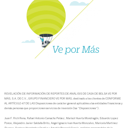
REVELACIÓN DE INFORMACIÓN DE REPORTES DE ANÁLISIS DE CASA DE BOLSA VE POR
MÁS, S.A. DE C.V., GRUPO FINANCIERO VE POR MÁS, destinado a los clientes de CONFORME
AL ARTÍCULO 47 DE LAS Disposiciones de carácter general aplicables a las entidades financieras y
demás personas que proporcionen servicios de inversión (las “Disposiciones”).
Juan F. Rich Rena, Rafael Antonio Camacho Peláez, Marisol Huerta Mondragón, Eduardo Lopez
Ponce, Alejandro Javier Saldaña Brito, Angel Ignacio Ivan Huerta Monzalvo, Maricela Martínez