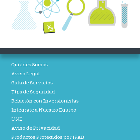
Quiénes Somos
Aviso Legal
Guía de Servicios
Tips de Seguridad
Relación con Inversionistas
Intégrate a Nuestro Equipo
UNE
Aviso de Privacidad
Productos Protegidos por IPAB