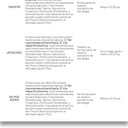
atractiva.
Los 6 elementos que
analizamos para identificar una empresa
Forma parte de
extraordinaria son: Crecimiento,
nuestro
FAVORITA
Mayor a 5.00 pp
Rentabilidad, Sector, Estructura
portafolio de
Financiera, Política de Dividendos, y
estrategia
Administración. Una valuación atractiva
sucede cuando rendimiento potencial
del Precio Objetivo es superior al
estimado para el IPyC.
Emisora que está muy cerca de cumplir
nuestros dos requisitos básicos:
1) Ser
una empresa extraordinaria; 2) Una
valuación atractiva.
Los 6 elementos que
Puede o no
analizamos para identificar una empresa
formar parte de
extraordinaria son: Crecimiento,
En un rango igual o
¡ATENCIÓN!
nuestro
Rentabilidad, Sector, Estructura
menor a 5.00 pp
portafolio de
Financiera, Política de Dividendos, y
estrategia
Administración. Una valuación atractiva
sucede cuando rendimiento potencial
del Precio Objetivo es superior al
estimado para el IPyC.
Emisora que por ahora No cumple
nuestros dos requisitos básicos:
1) Ser
una empresa extraordinaria; 2) Una
valuación atractiva.
Los 6 elementos que
analizamos para identificar una empresa
No forma parte
NO POR
extraordinaria son: Crecimiento,
de nuestro
Menor a 5.00 pp
AHORA
Rentabilidad, Sector, Estructura
portafolio de
Financiera, Política de Dividendos, y
estrategia
Administración. Una valuación atractiva
sucede cuando rendimiento potencial
del Precio Objetivo es superior al
estimado para el IPyC.