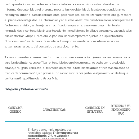
contraprestaciones por parte de dichas sociedades por sus servicios antes referidos. La
información contenida en el presente reporte ha sido obtenida de fuentes que consideramos
fidedignas, aún en el caso de estimaciones, pero no es posible realizar manifestación alguna sobre
su precisión o integridad. La información y en su caso las estimaciones formuladas, son vigentes a la
fecha de su emisión, están sujetas a modificaciones que en su caso y en cumplimiento a la
normatividad vigente señalarán su antecedente inmediato que implique un cambio. Las entidades
que conforman Grupo Financiero Ve por Más, no se comprometen, salvo lo dispuesto en las
“Disposiciones” en términos de serializar los reportes, a realizar compulsas o versiones
actualizadas respecto del contenido de este documento.
Toda vez que este documento se formula como una recomendación generalizada o personalizada
para los destinatarios específicamente señalados en el documento, no podrá ser reproducido,
citado, divulgado, utilizado, ni reproducido parcial o totalmente aún con fines académicos o de
medios de comunicación, sin previa autorización escrita por parte de alguna entidad de las que
conforman Grupo Financiero Ve por Más.
Categorías y Criterios de Opinión
DIFERENCIA VS.
CATEGORÍA
CONDICIÓN EN
CARACTERÍSTICAS
RENDIMIENTO
CRITERIO
ESTRATEGIA
IPyC
Emisora que cumple nuestros dos
requisitos básicos:
1) Ser una empresa
extraordinaria; 2) Una valuación