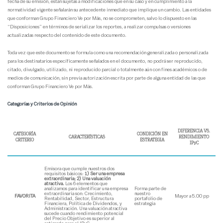
fecha de su emisión, están sujetas a modificaciones que en su caso y en cumplimiento a la
normatividad vigente señalarán su antecedente inmediato que implique un cambio. Las entidades
que conforman Grupo Financiero Ve por Más, no se comprometen, salvo lo dispuesto en las
“Disposiciones” en términos de serializar los reportes, a realizar compulsas o versiones
actualizadas respecto del contenido de este documento.
Toda vez que este documento se formula como una recomendación generalizada o personalizada
para los destinatarios específicamente señalados en el documento, no podrá ser reproducido,
citado, divulgado, utilizado, ni reproducido parcial o totalmente aún con fines académicos o de
medios de comunicación, sin previa autorización escrita por parte de alguna entidad de las que
conforman Grupo Financiero Ve por Más.
Categorías y Criterios de Opinión
DIFERENCIA VS.
CATEGORÍA
CONDICIÓN EN
CARACTERÍSTICAS
RENDIMIENTO
CRITERIO
ESTRATEGIA
IPyC
Emisora que cumple nuestros dos
requisitos básicos:
1) Ser una empresa
extraordinaria; 2) Una valuación
atractiva.
Los 6 elementos que
analizamos para identificar una empresa
Forma parte de
extraordinaria son: Crecimiento,
nuestro
FAVORITA
Mayor a 5.00 pp
Rentabilidad, Sector, Estructura
portafolio de
Financiera, Política de Dividendos, y
estrategia
Administración. Una valuación atractiva
sucede cuando rendimiento potencial
del Precio Objetivo es superior al