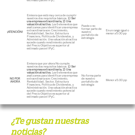
estimado para el IPyC.
Emisora que está muy cerca de cumplir
nuestros dos requisitos básicos:
1) Ser
una empresa extraordinaria; 2) Una
valuación atractiva.
Los 6 elementos que
Puede o no
analizamos para identificar una empresa
formar parte de
extraordinaria son: Crecimiento,
En un rango igual o
¡ATENCIÓN!
nuestro
Rentabilidad, Sector, Estructura
menor a 5.00 pp
portafolio de
Financiera, Política de Dividendos, y
estrategia
Administración. Una valuación atractiva
sucede cuando rendimiento potencial
del Precio Objetivo es superior al
estimado para el IPyC.
Emisora que por ahora No cumple
nuestros dos requisitos básicos:
1) Ser
una empresa extraordinaria; 2) Una
valuación atractiva.
Los 6 elementos que
analizamos para identificar una empresa
No forma parte
NO POR
extraordinaria son: Crecimiento,
de nuestro
Menor a 5.00 pp
AHORA
Rentabilidad, Sector, Estructura
portafolio de
Financiera, Política de Dividendos, y
estrategia
Administración. Una valuación atractiva
sucede cuando rendimiento potencial
del Precio Objetivo es superior al
estimado para el IPyC.
¿Te gustan nuestras
noticias?