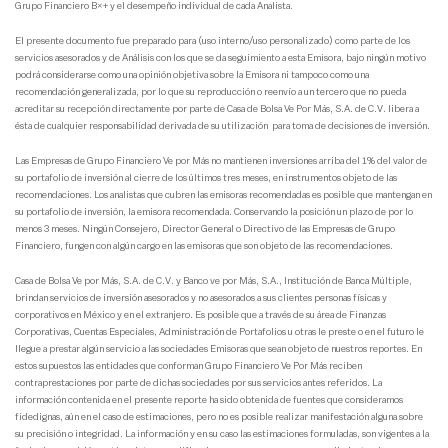
Grupo Financiero B×+ y el desempeño individual de cada Analista.
El presente documento fue preparado para (uso interno/uso personalizado) como parte de los
servicios asesorados y de Análisis con los que se da seguimiento a esta Emisora, bajo ningún motivo
podrá considerarse como una opinión objetiva sobre la Emisora ni tampoco como una
recomendación generalizada, por lo que su reproducción o reenvío a un tercero que no pueda
acreditar su recepción directamente por parte de Casa de Bolsa Ve Por Más, S.A. de C.V. libera a
ésta de cualquier responsabilidad derivada de su utilización para toma de decisiones de inversión.
Las Empresas de Grupo Financiero Ve por Más no mantienen inversiones arriba del 1% del valor de
su portafolio de inversión al cierre de los últimos tres meses, en instrumentos objeto de las
recomendaciones. Los analistas que cubren las emisoras recomendadas es posible que mantengan en
su portafolio de inversión, la emisora recomendada. Conservando la posición un plazo de por lo
menos 3 meses. Ningún Consejero, Director General o Directivo de las Empresas de Grupo
Financiero, fungen con algún cargo en las emisoras que son objeto de las recomendaciones.
Casa de Bolsa Ve por Más, S.A. de C.V. y Banco ve por Más, S.A., Institución de Banca Múltiple,
brindan servicios de inversión asesorados y no asesorados a sus clientes personas físicas y
corporativos en México y en el extranjero. Es posible que a través de su área de Finanzas
Corporativas, Cuentas Especiales, Administración de Portafolios u otras le preste o en el futuro le
llegue a prestar algún servicio a las sociedades Emisoras que sean objeto de nuestros reportes. En
estos supuestos las entidades que conforman Grupo Financiero Ve Por Más reciben
contraprestaciones por parte de dichas sociedades por sus servicios antes referidos. La
información contenida en el presente reporte ha sido obtenida de fuentes que consideramos
fidedignas, aún en el caso de estimaciones, pero no es posible realizar manifestación alguna sobre
su precisión o integridad. La información y en su caso las estimaciones formuladas, son vigentes a la