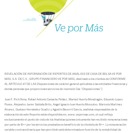
REVELACIÓN DE INFORMACIÓN DE REPORTES DE ANÁLISIS DE CASA DE BOLSA VE POR
MÁS, S.A. DE C.V., GRUPO FINANCIERO VE POR MÁS, destinado a los clientes de CONFORME
AL ARTÍCULO 47 DE LAS Disposiciones de carácter general aplicables a las entidades financieras y
demás personas que proporcionen servicios de inversión (las “Disposiciones”).
Juan F. Rich Rena, Rafael Antonio Camacho Peláez, Marisol Huerta Mondragón, Eduardo Lopez
Ponce, Alejandro Javier Saldaña Brito, Angel Ignacio Ivan Huerta Monzalvo, Maricela Martínez
Álvarez, Gustavo Hernández Ocadiz y Agustín Becerril García, analistas responsables de la
elaboración de este Reporte están disponibles en, www.vepormas.com, el cual refleja
exclusivamente el punto de vista de los Analistas quienes únicamente han recibido remuneraciones
por parte de B×+ por los servicios prestados en beneficio de la clientela de B×+. La remuneración
variable o extraordinaria que han percibido está determinada en función de la rentabilidad de