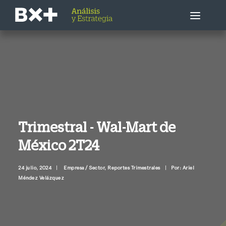
Estrategia Bursátil
Empresa / Sector
Economía
Trimestral - Wal-Mart de
México 2T24
Otros
24 julio, 2024
|
Empresa / Sector
,
Reportes Trimestrales
|
Por: Ariel
Llámenme ahora
Méndez Velázquez