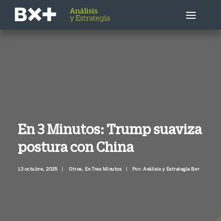
Estrategia Bursátil
Empresa / Sector
Economía
En 3 Minutos: Trump suaviza
postura con China
Otros
13 octubre, 2025
|
Otros
,
En Tres Minutos
|
Por: Análisis y Estrategia Bx+
Llámenme ahora