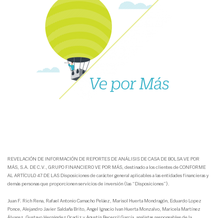
REVELACIÓN DE INFORMACIÓN DE REPORTES DE ANÁLISIS DE CASA DE BOLSA VE POR
MÁS, S.A. DE C.V., GRUPO FINANCIERO VE POR MÁS, destinado a los clientes de CONFORME
AL ARTÍCULO 47 DE LAS Disposiciones de carácter general aplicables a las entidades financieras y
demás personas que proporcionen servicios de inversión (las “Disposiciones”).
Juan F. Rich Rena, Rafael Antonio Camacho Peláez, Marisol Huerta Mondragón, Eduardo Lopez
Ponce, Alejandro Javier Saldaña Brito, Angel Ignacio Ivan Huerta Monzalvo, Maricela Martínez
Álvarez, Gustavo Hernández Ocadiz y Agustín Becerril García, analistas responsables de la