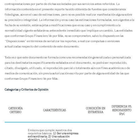
contraprestaciones por parte de dichas sociedades por sus servicios antes referidos. La
información contenida en el presente reporte ha sido obtenida de fuentes que consideramos
fidedignas, aún en el caso de estimaciones, pero no es posible realizar manifestación alguna sobre
su precisión o integridad. La información y en su caso las estimaciones formuladas, son vigentes a la
fecha de su emisión, están sujetas a modificaciones que en su caso y en cumplimiento a la
normatividad vigente señalarán su antecedente inmediato que implique un cambio. Las entidades
que conforman Grupo Financiero Ve por Más, no se comprometen, salvo lo dispuesto en las
“Disposiciones” en términos de serializar los reportes, a realizar compulsas o versiones
actualizadas respecto del contenido de este documento.
Toda vez que este documento se formula como una recomendación generalizada o personalizada
para los destinatarios específicamente señalados en el documento, no podrá ser reproducido,
citado, divulgado, utilizado, ni reproducido parcial o totalmente aún con fines académicos o de
medios de comunicación, sin previa autorización escrita por parte de alguna entidad de las que
conforman Grupo Financiero Ve por Más.
Categorías y Criterios de Opinión
DIFERENCIA VS.
CATEGORÍA
CONDICIÓN EN
CARACTERÍSTICAS
RENDIMIENTO
CRITERIO
ESTRATEGIA
IPyC
Emisora que cumple nuestros dos
requisitos básicos:
1) Ser una empresa
extraordinaria; 2) Una valuación
atractiva.
Los 6 elementos que