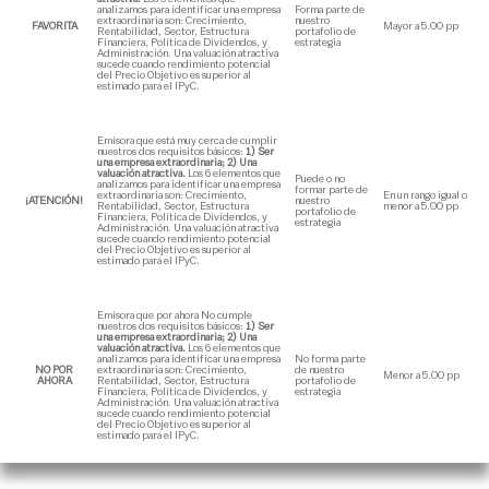
analizamos para identificar una empresa
Forma parte de
extraordinaria son: Crecimiento,
nuestro
FAVORITA
Mayor a 5.00 pp
Rentabilidad, Sector, Estructura
portafolio de
Financiera, Política de Dividendos, y
estrategia
Administración. Una valuación atractiva
sucede cuando rendimiento potencial
del Precio Objetivo es superior al
estimado para el IPyC.
Emisora que está muy cerca de cumplir
nuestros dos requisitos básicos:
1) Ser
una empresa extraordinaria; 2) Una
valuación atractiva.
Los 6 elementos que
Puede o no
analizamos para identificar una empresa
formar parte de
extraordinaria son: Crecimiento,
En un rango igual o
¡ATENCIÓN!
nuestro
Rentabilidad, Sector, Estructura
menor a 5.00 pp
portafolio de
Financiera, Política de Dividendos, y
estrategia
Administración. Una valuación atractiva
sucede cuando rendimiento potencial
del Precio Objetivo es superior al
estimado para el IPyC.
Emisora que por ahora No cumple
nuestros dos requisitos básicos:
1) Ser
una empresa extraordinaria; 2) Una
valuación atractiva.
Los 6 elementos que
analizamos para identificar una empresa
No forma parte
NO POR
extraordinaria son: Crecimiento,
de nuestro
Menor a 5.00 pp
AHORA
Rentabilidad, Sector, Estructura
portafolio de
Financiera, Política de Dividendos, y
estrategia
Administración. Una valuación atractiva
sucede cuando rendimiento potencial
del Precio Objetivo es superior al
estimado para el IPyC.