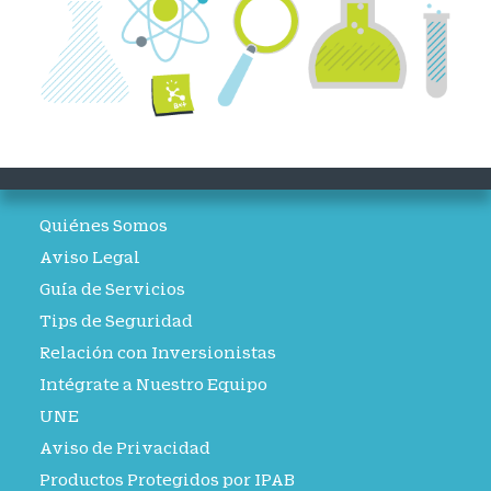
Quiénes Somos
Aviso Legal
Guía de Servicios
Tips de Seguridad
Relación con Inversionistas
Intégrate a Nuestro Equipo
UNE
Aviso de Privacidad
Productos Protegidos por IPAB