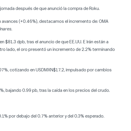
a jornada después de que anunció la compra de Roku.
 con avances (+0.46%), destacamos el incremento de: OMA
inares
.
en $81.3 dpb, tras el anuncio de que EE.UU. E Irán están a
otro lado, el oro presentó un incremento de 2.2% terminando
0.07%, cotizando en USDMXN$17.2, impulsado por cambios
, bajando 0.99 pb, tras la caída en los precios del crudo.
0.1% por debajo del 0.7% anterior y del 0.3% esperado.