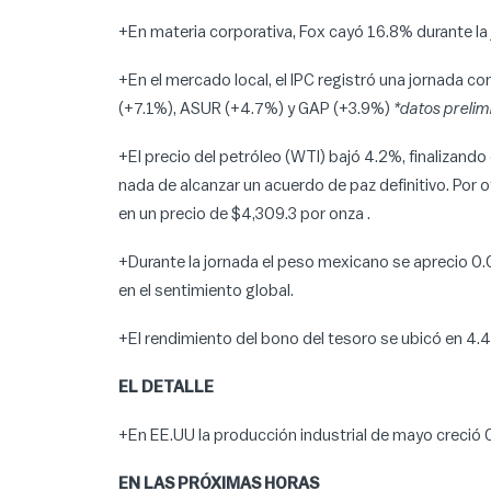
+En materia corporativa, Fox cayó 16.8% durante l
+En el mercado local, el IPC registró una jornada
(+7.1%), ASUR (+4.7%) y GAP (+3.9%)
*datos prelim
+El precio del petróleo (WTI) bajó 4.2%, finalizando 
nada de alcanzar un acuerdo de paz definitivo. Por 
en un precio de $4,309.3 por onza .
+Durante la jornada el peso mexicano se aprecio 
en el sentimiento global.
+El rendimiento del bono del tesoro se ubicó en 4.4%
EL DETALLE
+En EE.UU la producción industrial de mayo creció 
EN LAS PRÓXIMAS HORAS