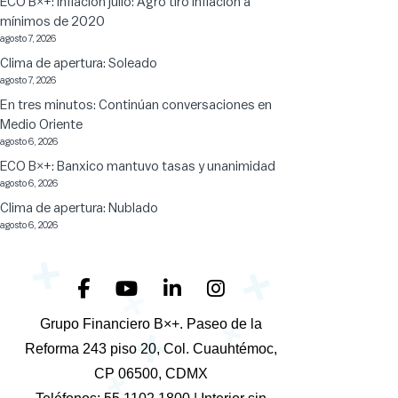
ECO B×+: Inflación julio: Agro tiró inflación a
mínimos de 2020
agosto 7, 2026
Clima de apertura: Soleado
agosto 7, 2026
En tres minutos: Continúan conversaciones en
Medio Oriente
agosto 6, 2026
ECO B×+: Banxico mantuvo tasas y unanimidad
agosto 6, 2026
Clima de apertura: Nublado
agosto 6, 2026
+
+
+
+
Grupo Financiero B×+. Paseo de la
+
Reforma 243 piso 20, Col. Cuauhtémoc,
+
CP 06500, CDMX