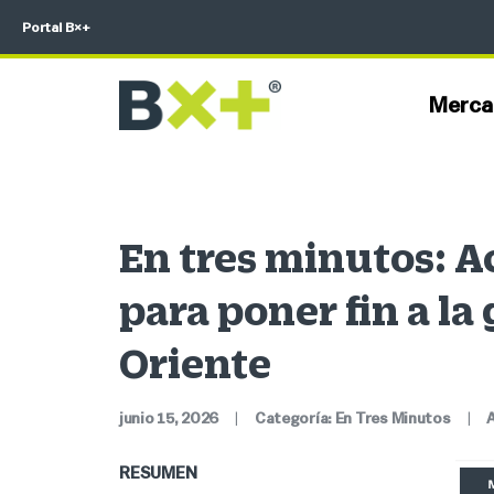
Portal B×+
Merca
En tres minutos: A
para poner fin a la
Oriente
junio 15, 2026
|
Categoría:
En Tres Minutos
|
RESUMEN