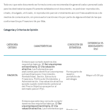
Toda vez que este documento se formula como una recomendación generalizada o personalizada
para los destinatarios específicamente señalados en el documento, no podrá ser reproducido,
citado, divulgado, utilizado, ni reproducido parcial o totalmente aún con fines académicos o de
medios de comunicación, sin previa autorización escrita por parte de alguna entidad de las que
conforman Grupo Financiero Ve por Más.
Categorías y Criterios de Opinión
DIFERENCIA VS.
CATEGORÍA
CONDICIÓN EN
CARACTERÍSTICAS
RENDIMIENTO
CRITERIO
ESTRATEGIA
IPyC
Emisora que cumple nuestros dos
requisitos básicos:
1) Ser una empresa
extraordinaria; 2) Una valuación
atractiva.
Los 6 elementos que
analizamos para identificar una empresa
Forma parte de
extraordinaria son: Crecimiento,
nuestro
FAVORITA
Mayor a 5.00 pp
Rentabilidad, Sector, Estructura
portafolio de
Financiera, Política de Dividendos, y
estrategia
Administración. Una valuación atractiva
sucede cuando rendimiento potencial
del Precio Objetivo es superior al
estimado para el IPyC.
Emisora que está muy cerca de cumplir
nuestros dos requisitos básicos:
1) Ser
una empresa extraordinaria; 2) Una
valuación atractiva.
Los 6 elementos que
Puede o no