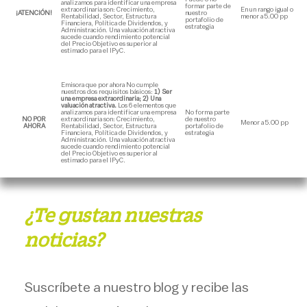
analizamos para identificar una empresa
formar parte de
extraordinaria son: Crecimiento,
En un rango igual o
¡ATENCIÓN!
nuestro
Rentabilidad, Sector, Estructura
menor a 5.00 pp
portafolio de
Financiera, Política de Dividendos, y
estrategia
Administración. Una valuación atractiva
sucede cuando rendimiento potencial
del Precio Objetivo es superior al
estimado para el IPyC.
Emisora que por ahora No cumple
nuestros dos requisitos básicos:
1) Ser
una empresa extraordinaria; 2) Una
valuación atractiva.
Los 6 elementos que
analizamos para identificar una empresa
No forma parte
NO POR
extraordinaria son: Crecimiento,
de nuestro
Menor a 5.00 pp
AHORA
Rentabilidad, Sector, Estructura
portafolio de
Financiera, Política de Dividendos, y
estrategia
Administración. Una valuación atractiva
sucede cuando rendimiento potencial
del Precio Objetivo es superior al
estimado para el IPyC.
¿Te gustan nuestras
noticias?
Suscríbete a nuestro blog y recibe las