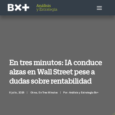
Estrategia Bursátil
Empresa / Sector
Economía
En tres minutos: IA conduce
alzas en Wall Street pese a
Otros
dudas sobre rentabilidad
Llámenme ahora
6 julio, 2026
|
Otros
,
En Tres Minutos
|
Por: Análisis y Estrategia Bx+