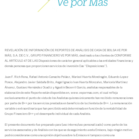
REVELACIÓN DE INFORMACIÓN DE REPORTES DE ANÁLISIS DE CASA DE BOLSA VE POR
MÁS, S.A. DE C.V., GRUPO FINANCIERO VE POR MÁS, destinado a los clientes de CONFORME
AL ARTÍCULO 47 DE LAS Disposiciones de carácter general aplicables a las entidades financieras y
demás personas que proporcionen servicios de inversión (las “Disposiciones”).
Juan F. Rich Rena, Rafael Antonio Camacho Peláez, Marisol Huerta Mondragón, Eduardo Lopez
Ponce, Alejandro Javier Saldaña Brito, Angel Ignacio Ivan Huerta Monzalvo, Maricela Martínez
Álvarez, Gustavo Hernández Ocadiz y Agustín Becerril García, analistas responsables de la
elaboración de este Reporte están disponibles en, www.vepormas.com, el cual refleja
exclusivamente el punto de vista de los Analistas quienes únicamente han recibido remuneraciones
por parte de B×+ por los servicios prestados en beneficio de la clientela de B×+. La remuneración
variable o extraordinaria que han percibido está determinada en función de la rentabilidad de
Grupo Financiero B×+ y el desempeño individual de cada Analista.
El presente documento fue preparado para (uso interno/uso personalizado) como parte de los
servicios asesorados y de Análisis con los que se da seguimiento a esta Emisora, bajo ningún motivo
podrá considerarse como una opinión objetiva sobre la Emisora ni tampoco como una