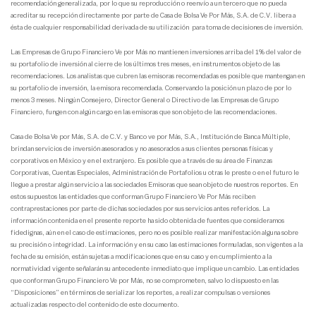
recomendación generalizada, por lo que su reproducción o reenvío a un tercero que no pueda
acreditar su recepción directamente por parte de Casa de Bolsa Ve Por Más, S.A. de C.V. libera a
ésta de cualquier responsabilidad derivada de su utilización para toma de decisiones de inversión.
Las Empresas de Grupo Financiero Ve por Más no mantienen inversiones arriba del 1% del valor de
su portafolio de inversión al cierre de los últimos tres meses, en instrumentos objeto de las
recomendaciones. Los analistas que cubren las emisoras recomendadas es posible que mantengan en
su portafolio de inversión, la emisora recomendada. Conservando la posición un plazo de por lo
menos 3 meses. Ningún Consejero, Director General o Directivo de las Empresas de Grupo
Financiero, fungen con algún cargo en las emisoras que son objeto de las recomendaciones.
Casa de Bolsa Ve por Más, S.A. de C.V. y Banco ve por Más, S.A., Institución de Banca Múltiple,
brindan servicios de inversión asesorados y no asesorados a sus clientes personas físicas y
corporativos en México y en el extranjero. Es posible que a través de su área de Finanzas
Corporativas, Cuentas Especiales, Administración de Portafolios u otras le preste o en el futuro le
llegue a prestar algún servicio a las sociedades Emisoras que sean objeto de nuestros reportes. En
estos supuestos las entidades que conforman Grupo Financiero Ve Por Más reciben
contraprestaciones por parte de dichas sociedades por sus servicios antes referidos. La
información contenida en el presente reporte ha sido obtenida de fuentes que consideramos
fidedignas, aún en el caso de estimaciones, pero no es posible realizar manifestación alguna sobre
su precisión o integridad. La información y en su caso las estimaciones formuladas, son vigentes a la
fecha de su emisión, están sujetas a modificaciones que en su caso y en cumplimiento a la
normatividad vigente señalarán su antecedente inmediato que implique un cambio. Las entidades
que conforman Grupo Financiero Ve por Más, no se comprometen, salvo lo dispuesto en las
“Disposiciones” en términos de serializar los reportes, a realizar compulsas o versiones
actualizadas respecto del contenido de este documento.