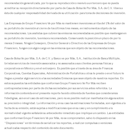
recomendación generalizada, por lo que su reproducción o reenvío a un tercero que no pueda
acreditar su recepción directamente por parte de Casa de Bolsa Ve Por Más, S.A. de C.V. libera a
ésta de cualquier responsabilidad derivada de su utilización para toma de decisiones de inversión.
Las Empresas de Grupo Financiero Ve por Más no mantienen inversiones arriba del 1% del valor de
su portafolio de inversión al cierre de los últimos tres meses, en instrumentos objeto de las
recomendaciones. Los analistas que cubren las emisoras recomendadas es posible que mantengan en
su portafolio de inversión, la emisora recomendada. Conservando la posición un plazo de por lo
menos 3 meses. Ningún Consejero, Director General o Directivo de las Empresas de Grupo
Financiero, fungen con algún cargo en las emisoras que son objeto de las recomendaciones.
Casa de Bolsa Ve por Más, S.A. de C.V. y Banco ve por Más, S.A., Institución de Banca Múltiple,
brindan servicios de inversión asesorados y no asesorados a sus clientes personas físicas y
corporativos en México y en el extranjero. Es posible que a través de su área de Finanzas
Corporativas, Cuentas Especiales, Administración de Portafolios u otras le preste o en el futuro le
llegue a prestar algún servicio a las sociedades Emisoras que sean objeto de nuestros reportes. En
estos supuestos las entidades que conforman Grupo Financiero Ve Por Más reciben
contraprestaciones por parte de dichas sociedades por sus servicios antes referidos. La
información contenida en el presente reporte ha sido obtenida de fuentes que consideramos
fidedignas, aún en el caso de estimaciones, pero no es posible realizar manifestación alguna sobre
su precisión o integridad. La información y en su caso las estimaciones formuladas, son vigentes a la
fecha de su emisión, están sujetas a modificaciones que en su caso y en cumplimiento a la
normatividad vigente señalarán su antecedente inmediato que implique un cambio. Las entidades
que conforman Grupo Financiero Ve por Más, no se comprometen, salvo lo dispuesto en las
“Disposiciones” en términos de serializar los reportes, a realizar compulsas o versiones
actualizadas respecto del contenido de este documento.