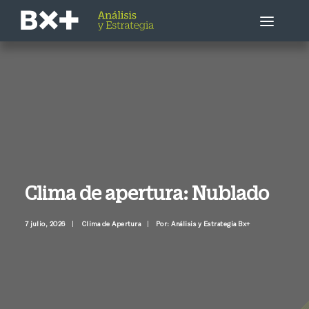
Estrategia Bursátil
Empresa / Sector
Economía
Clima de apertura: Nublado
Otros
7 julio, 2026
|
Clima de Apertura
|
Por: Análisis y Estrategia Bx+
Llámenme ahora