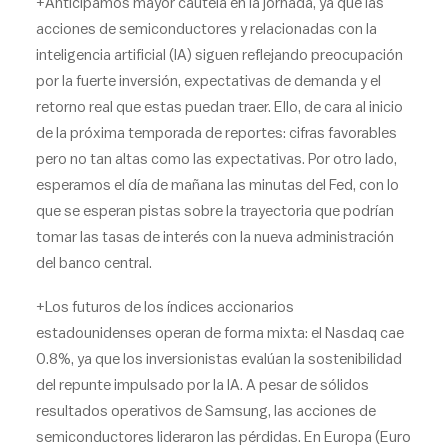
+Anticipamos mayor cautela en la jornada, ya que las
acciones de semiconductores y relacionadas con la
inteligencia artificial (IA) siguen reflejando preocupación
por la fuerte inversión, expectativas de demanda y el
retorno real que estas puedan traer. Ello, de cara al inicio
de la próxima temporada de reportes: cifras favorables
pero no tan altas como las expectativas. Por otro lado,
esperamos el día de mañana las minutas del Fed, con lo
que se esperan pistas sobre la trayectoria que podrían
tomar las tasas de interés con la nueva administración
del banco central.
+Los futuros de los índices accionarios
estadounidenses operan de forma mixta: el Nasdaq cae
0.8%, ya que los inversionistas evalúan la sostenibilidad
del repunte impulsado por la IA. A pesar de sólidos
resultados operativos de Samsung, las acciones de
semiconductores lideraron las pérdidas. En Europa (Euro