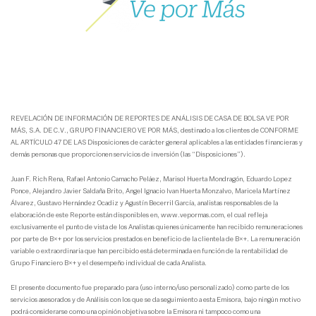
REVELACIÓN DE INFORMACIÓN DE REPORTES DE ANÁLISIS DE CASA DE BOLSA VE POR
MÁS, S.A. DE C.V., GRUPO FINANCIERO VE POR MÁS, destinado a los clientes de CONFORME
AL ARTÍCULO 47 DE LAS Disposiciones de carácter general aplicables a las entidades financieras y
demás personas que proporcionen servicios de inversión (las “Disposiciones”).
Juan F. Rich Rena, Rafael Antonio Camacho Peláez, Marisol Huerta Mondragón, Eduardo Lopez
Ponce, Alejandro Javier Saldaña Brito, Angel Ignacio Ivan Huerta Monzalvo, Maricela Martínez
Álvarez, Gustavo Hernández Ocadiz y Agustín Becerril García, analistas responsables de la
elaboración de este Reporte están disponibles en, www.vepormas.com, el cual refleja
exclusivamente el punto de vista de los Analistas quienes únicamente han recibido remuneraciones
por parte de B×+ por los servicios prestados en beneficio de la clientela de B×+. La remuneración
variable o extraordinaria que han percibido está determinada en función de la rentabilidad de
Grupo Financiero B×+ y el desempeño individual de cada Analista.
El presente documento fue preparado para (uso interno/uso personalizado) como parte de los
servicios asesorados y de Análisis con los que se da seguimiento a esta Emisora, bajo ningún motivo
podrá considerarse como una opinión objetiva sobre la Emisora ni tampoco como una