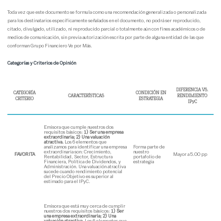
Toda vez que este documento se formula como una recomendación generalizada o personalizada
para los destinatarios específicamente señalados en el documento, no podrá ser reproducido,
citado, divulgado, utilizado, ni reproducido parcial o totalmente aún con fines académicos o de
medios de comunicación, sin previa autorización escrita por parte de alguna entidad de las que
conforman Grupo Financiero Ve por Más.
Categorías y Criterios de Opinión
DIFERENCIA VS.
CATEGORÍA
CONDICIÓN EN
CARACTERÍSTICAS
RENDIMIENTO
CRITERIO
ESTRATEGIA
IPyC
Emisora que cumple nuestros dos
requisitos básicos:
1) Ser una empresa
extraordinaria; 2) Una valuación
atractiva.
Los 6 elementos que
analizamos para identificar una empresa
Forma parte de
extraordinaria son: Crecimiento,
nuestro
FAVORITA
Mayor a 5.00 pp
Rentabilidad, Sector, Estructura
portafolio de
Financiera, Política de Dividendos, y
estrategia
Administración. Una valuación atractiva
sucede cuando rendimiento potencial
del Precio Objetivo es superior al
estimado para el IPyC.
Emisora que está muy cerca de cumplir
nuestros dos requisitos básicos:
1) Ser
una empresa extraordinaria; 2) Una