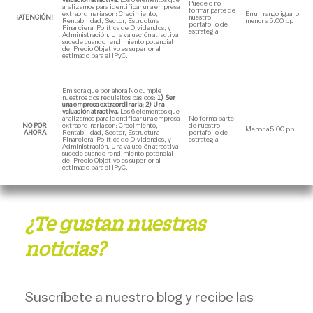
valuación atractiva.
Los 6 elementos que
Puede o no
analizamos para identificar una empresa
formar parte de
extraordinaria son: Crecimiento,
En un rango igual o
¡ATENCIÓN!
nuestro
Rentabilidad, Sector, Estructura
menor a 5.00 pp
portafolio de
Financiera, Política de Dividendos, y
estrategia
Administración. Una valuación atractiva
sucede cuando rendimiento potencial
del Precio Objetivo es superior al
estimado para el IPyC.
Emisora que por ahora No cumple
nuestros dos requisitos básicos:
1) Ser
una empresa extraordinaria; 2) Una
valuación atractiva.
Los 6 elementos que
analizamos para identificar una empresa
No forma parte
NO POR
extraordinaria son: Crecimiento,
de nuestro
Menor a 5.00 pp
AHORA
Rentabilidad, Sector, Estructura
portafolio de
Financiera, Política de Dividendos, y
estrategia
Administración. Una valuación atractiva
sucede cuando rendimiento potencial
del Precio Objetivo es superior al
estimado para el IPyC.
¿Te gustan nuestras
noticias?
Suscríbete a nuestro blog y recibe las