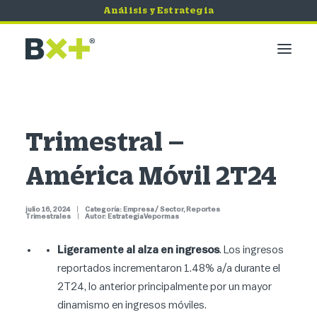
Análisis y Estrategia
Mercados
Economía
Trimestral –
Bursátil
América Móvil 2T24
Quiero Invertir
Servicios
julio 16, 2024
|
Categoría:
Empresa / Sector
,
Reportes
Tips de Seguridad
Trimestrales
|
Autor:
EstrategiaVepormas
Ligeramente al alza en
ingresos
. Los ingresos
reportados incrementaron 1.48% a/a durante el
2T24, lo anterior principalmente por un mayor
dinamismo en ingresos móviles.