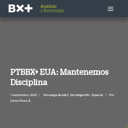
Estrategia Bursátil
Empresa / Sector
Economía
PTBBX+ EUA: Mantenemos
Disciplina
Otros
7 septiembre, 2016
|
Estrategia Bursátil
,
Estrategia BX+
,
Especial
|
Por:
Llámenme ahora
Carlos Ponce B.