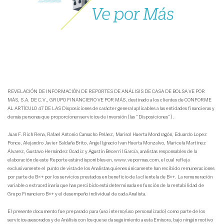
REVELACIÓN DE INFORMACIÓN DE REPORTES DE ANÁLISIS DE CASA DE BOLSA VE POR
MÁS, S.A. DE C.V., GRUPO FINANCIERO VE POR MÁS, destinado a los clientes de CONFORME
AL ARTÍCULO 47 DE LAS Disposiciones de carácter general aplicables a las entidades financieras y
demás personas que proporcionen servicios de inversión (las “Disposiciones”).
Juan F. Rich Rena, Rafael Antonio Camacho Peláez, Marisol Huerta Mondragón, Eduardo Lopez
Ponce, Alejandro Javier Saldaña Brito, Angel Ignacio Ivan Huerta Monzalvo, Maricela Martínez
Álvarez, Gustavo Hernández Ocadiz y Agustín Becerril García, analistas responsables de la
elaboración de este Reporte están disponibles en, www.vepormas.com, el cual refleja
exclusivamente el punto de vista de los Analistas quienes únicamente han recibido remuneraciones
por parte de B×+ por los servicios prestados en beneficio de la clientela de B×+. La remuneración
variable o extraordinaria que han percibido está determinada en función de la rentabilidad de
Grupo Financiero B×+ y el desempeño individual de cada Analista.
El presente documento fue preparado para (uso interno/uso personalizado) como parte de los
servicios asesorados y de Análisis con los que se da seguimiento a esta Emisora, bajo ningún motivo