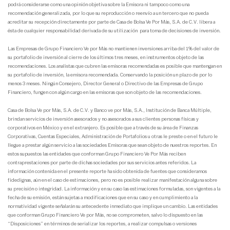
podrá considerarse como una opinión objetiva sobre la Emisora ni tampoco como una
recomendación generalizada, por lo que su reproducción o reenvío a un tercero que no pueda
acreditar su recepción directamente por parte de Casa de Bolsa Ve Por Más, S.A. de C.V. libera a
ésta de cualquier responsabilidad derivada de su utilización para toma de decisiones de inversión.
Las Empresas de Grupo Financiero Ve por Más no mantienen inversiones arriba del 1% del valor de
su portafolio de inversión al cierre de los últimos tres meses, en instrumentos objeto de las
recomendaciones. Los analistas que cubren las emisoras recomendadas es posible que mantengan en
su portafolio de inversión, la emisora recomendada. Conservando la posición un plazo de por lo
menos 3 meses. Ningún Consejero, Director General o Directivo de las Empresas de Grupo
Financiero, fungen con algún cargo en las emisoras que son objeto de las recomendaciones.
Casa de Bolsa Ve por Más, S.A. de C.V. y Banco ve por Más, S.A., Institución de Banca Múltiple,
brindan servicios de inversión asesorados y no asesorados a sus clientes personas físicas y
corporativos en México y en el extranjero. Es posible que a través de su área de Finanzas
Corporativas, Cuentas Especiales, Administración de Portafolios u otras le preste o en el futuro le
llegue a prestar algún servicio a las sociedades Emisoras que sean objeto de nuestros reportes. En
estos supuestos las entidades que conforman Grupo Financiero Ve Por Más reciben
contraprestaciones por parte de dichas sociedades por sus servicios antes referidos. La
información contenida en el presente reporte ha sido obtenida de fuentes que consideramos
fidedignas, aún en el caso de estimaciones, pero no es posible realizar manifestación alguna sobre
su precisión o integridad. La información y en su caso las estimaciones formuladas, son vigentes a la
fecha de su emisión, están sujetas a modificaciones que en su caso y en cumplimiento a la
normatividad vigente señalarán su antecedente inmediato que implique un cambio. Las entidades
que conforman Grupo Financiero Ve por Más, no se comprometen, salvo lo dispuesto en las
“Disposiciones” en términos de serializar los reportes, a realizar compulsas o versiones