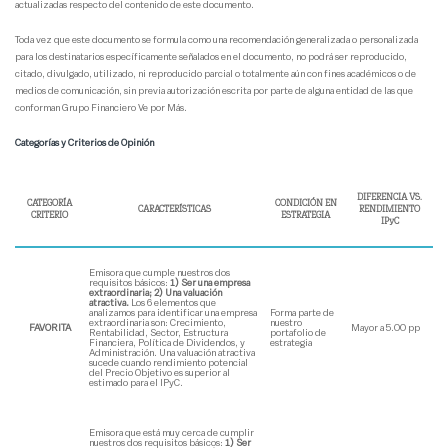
actualizadas respecto del contenido de este documento.
Toda vez que este documento se formula como una recomendación generalizada o personalizada
para los destinatarios específicamente señalados en el documento, no podrá ser reproducido,
citado, divulgado, utilizado, ni reproducido parcial o totalmente aún con fines académicos o de
medios de comunicación, sin previa autorización escrita por parte de alguna entidad de las que
conforman Grupo Financiero Ve por Más.
Categorías y Criterios de Opinión
DIFERENCIA VS.
CATEGORÍA
CONDICIÓN EN
CARACTERÍSTICAS
RENDIMIENTO
CRITERIO
ESTRATEGIA
IPyC
Emisora que cumple nuestros dos
requisitos básicos:
1) Ser una empresa
extraordinaria; 2) Una valuación
atractiva.
Los 6 elementos que
analizamos para identificar una empresa
Forma parte de
extraordinaria son: Crecimiento,
nuestro
FAVORITA
Mayor a 5.00 pp
Rentabilidad, Sector, Estructura
portafolio de
Financiera, Política de Dividendos, y
estrategia
Administración. Una valuación atractiva
sucede cuando rendimiento potencial
del Precio Objetivo es superior al
estimado para el IPyC.
Emisora que está muy cerca de cumplir
nuestros dos requisitos básicos:
1) Ser