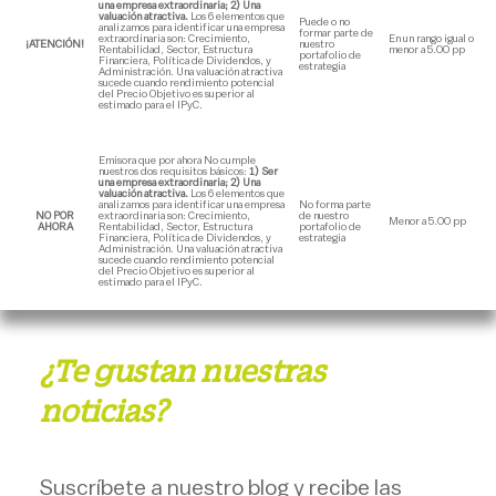
una empresa extraordinaria; 2) Una
valuación atractiva.
Los 6 elementos que
Puede o no
analizamos para identificar una empresa
formar parte de
extraordinaria son: Crecimiento,
En un rango igual o
¡ATENCIÓN!
nuestro
Rentabilidad, Sector, Estructura
menor a 5.00 pp
portafolio de
Financiera, Política de Dividendos, y
estrategia
Administración. Una valuación atractiva
sucede cuando rendimiento potencial
del Precio Objetivo es superior al
estimado para el IPyC.
Emisora que por ahora No cumple
nuestros dos requisitos básicos:
1) Ser
una empresa extraordinaria; 2) Una
valuación atractiva.
Los 6 elementos que
analizamos para identificar una empresa
No forma parte
NO POR
extraordinaria son: Crecimiento,
de nuestro
Menor a 5.00 pp
AHORA
Rentabilidad, Sector, Estructura
portafolio de
Financiera, Política de Dividendos, y
estrategia
Administración. Una valuación atractiva
sucede cuando rendimiento potencial
del Precio Objetivo es superior al
estimado para el IPyC.
¿Te gustan nuestras
noticias?
Suscríbete a nuestro blog y recibe las