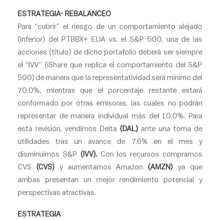
ESTRATEGIA- REBALANCEO
Para “cubrir” el riesgo de un comportamiento alejado
(inferior) del PTBBX+ EUA vs. el S&P 500, una de las
acciones (título) de dicho portafolio deberá ser siempre
el “IVV” (iShare que replica el comportamiento del S&P
500) de manera que la representatividad será mínimo del
70.0%, mientras que el porcentaje restante estará
conformado por otras emisoras, las cuales no podrán
representar de manera individual más del 10.0%. Para
esta revisión, vendimos Delta
(DAL)
ante una toma de
utilidades tras un avance de 7.6% en el mes y
disminuimos S&P
(IVV).
Con los
recursos
compramos
CVS
(CVS)
y
aumentamos
Amazon
(AMZN)
ya que
ambas presentan un mejor rendimiento potencial y
perspectivas atractivas.
ESTRATEGIA