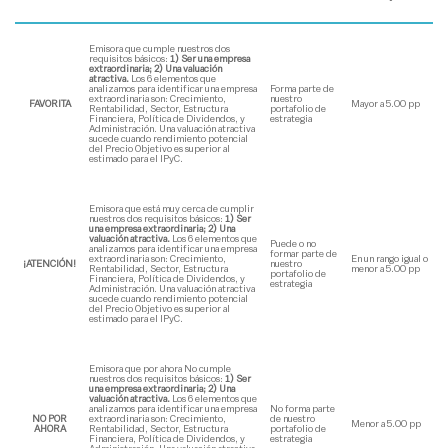
Emisora que cumple nuestros dos
requisitos básicos:
1) Ser una empresa
extraordinaria; 2) Una valuación
atractiva.
Los 6 elementos que
analizamos para identificar una empresa
Forma parte de
extraordinaria son: Crecimiento,
nuestro
FAVORITA
Mayor a 5.00 pp
Rentabilidad, Sector, Estructura
portafolio de
Financiera, Política de Dividendos, y
estrategia
Administración. Una valuación atractiva
sucede cuando rendimiento potencial
del Precio Objetivo es superior al
estimado para el IPyC.
Emisora que está muy cerca de cumplir
nuestros dos requisitos básicos:
1) Ser
una empresa extraordinaria; 2) Una
valuación atractiva.
Los 6 elementos que
Puede o no
analizamos para identificar una empresa
formar parte de
extraordinaria son: Crecimiento,
En un rango igual o
¡ATENCIÓN!
nuestro
Rentabilidad, Sector, Estructura
menor a 5.00 pp
portafolio de
Financiera, Política de Dividendos, y
estrategia
Administración. Una valuación atractiva
sucede cuando rendimiento potencial
del Precio Objetivo es superior al
estimado para el IPyC.
Emisora que por ahora No cumple
nuestros dos requisitos básicos:
1) Ser
una empresa extraordinaria; 2) Una
valuación atractiva.
Los 6 elementos que
analizamos para identificar una empresa
No forma parte
NO POR
extraordinaria son: Crecimiento,
de nuestro
Menor a 5.00 pp
AHORA
Rentabilidad, Sector, Estructura
portafolio de
Financiera, Política de Dividendos, y
estrategia