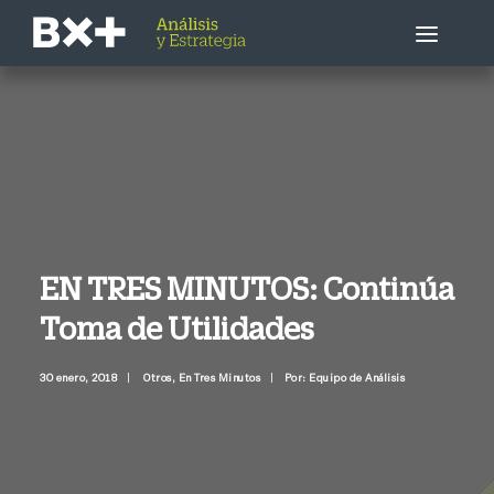
Estrategia Bursátil
Empresa / Sector
Economía
EN TRES MINUTOS: Continúa
Toma de Utilidades
Otros
30 enero, 2018
|
Otros
,
En Tres Minutos
|
Por: Equipo de Análisis
Llámenme ahora