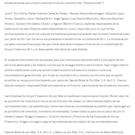
demás personas que proporcionen servicios de inversión (las “Disposiciones”).
Juan F. Rich Rena, Rafael Antonio Camacho Peláez, Marisol Huerta Mondragón, Eduardo Lopez
Ponce, Alejandro Javier Saldaña Brito, Angel Ignacio Ivan Huerta Monzalvo, Maricela Martínez
Álvarez, Gustavo Hernández Ocadiz y Agustín Becerril García, analistas responsables de la
elaboración de este Reporte están disponibles en, www.vepormas.com, el cual refleja
exclusivamente el punto de vista de los Analistas quienes únicamente han recibido remuneraciones
por parte de B×+ por los servicios prestados en beneficio de la clientela de B×+. La remuneración
variable o extraordinaria que han percibido está determinada en función de la rentabilidad de
Grupo Financiero B×+ y el desempeño individual de cada Analista.
El presente documento fue preparado para (uso interno/uso personalizado) como parte de los
servicios asesorados y de Análisis con los que se da seguimiento a esta Emisora, bajo ningún motivo
podrá considerarse como una opinión objetiva sobre la Emisora ni tampoco como una
recomendación generalizada, por lo que su reproducción o reenvío a un tercero que no pueda
acreditar su recepción directamente por parte de Casa de Bolsa Ve Por Más, S.A. de C.V. libera a
ésta de cualquier responsabilidad derivada de su utilización para toma de decisiones de inversión.
Las Empresas de Grupo Financiero Ve por Más no mantienen inversiones arriba del 1% del valor de
su portafolio de inversión al cierre de los últimos tres meses, en instrumentos objeto de las
recomendaciones. Los analistas que cubren las emisoras recomendadas es posible que mantengan en
su portafolio de inversión, la emisora recomendada. Conservando la posición un plazo de por lo
menos 3 meses. Ningún Consejero, Director General o Directivo de las Empresas de Grupo
Financiero, fungen con algún cargo en las emisoras que son objeto de las recomendaciones.
Casa de Bolsa Ve por Más, S.A. de C.V. y Banco ve por Más, S.A., Institución de Banca Múltiple,