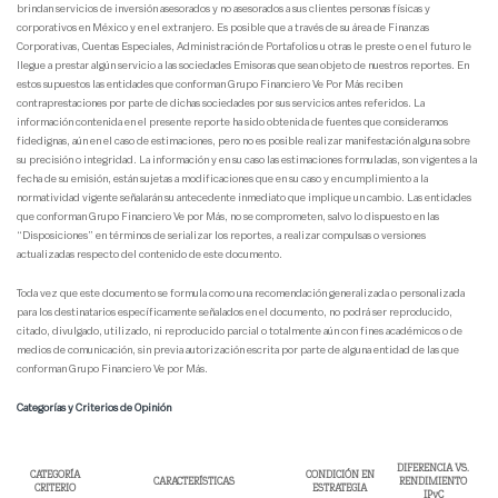
brindan servicios de inversión asesorados y no asesorados a sus clientes personas físicas y
corporativos en México y en el extranjero. Es posible que a través de su área de Finanzas
Corporativas, Cuentas Especiales, Administración de Portafolios u otras le preste o en el futuro le
llegue a prestar algún servicio a las sociedades Emisoras que sean objeto de nuestros reportes. En
estos supuestos las entidades que conforman Grupo Financiero Ve Por Más reciben
contraprestaciones por parte de dichas sociedades por sus servicios antes referidos. La
información contenida en el presente reporte ha sido obtenida de fuentes que consideramos
fidedignas, aún en el caso de estimaciones, pero no es posible realizar manifestación alguna sobre
su precisión o integridad. La información y en su caso las estimaciones formuladas, son vigentes a la
fecha de su emisión, están sujetas a modificaciones que en su caso y en cumplimiento a la
normatividad vigente señalarán su antecedente inmediato que implique un cambio. Las entidades
que conforman Grupo Financiero Ve por Más, no se comprometen, salvo lo dispuesto en las
“Disposiciones” en términos de serializar los reportes, a realizar compulsas o versiones
actualizadas respecto del contenido de este documento.
Toda vez que este documento se formula como una recomendación generalizada o personalizada
para los destinatarios específicamente señalados en el documento, no podrá ser reproducido,
citado, divulgado, utilizado, ni reproducido parcial o totalmente aún con fines académicos o de
medios de comunicación, sin previa autorización escrita por parte de alguna entidad de las que
conforman Grupo Financiero Ve por Más.
Categorías y Criterios de Opinión
DIFERENCIA VS.
CATEGORÍA
CONDICIÓN EN
CARACTERÍSTICAS
RENDIMIENTO
CRITERIO
ESTRATEGIA
IPyC