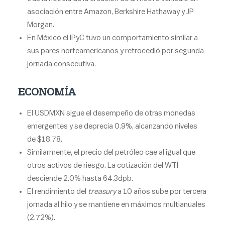
asociación entre Amazon, Berkshire Hathaway y JP
Morgan.
En México el IPyC tuvo un comportamiento similar a
sus pares norteamericanos y retrocedió por segunda
jornada consecutiva.
ECONOMÍA
El USDMXN sigue el desempeño de otras monedas
emergentes y se deprecia 0.9%, alcanzando niveles
de $18.78.
Similarmente, el precio del petróleo cae al igual que
otros activos de riesgo. La cotización del WTI
desciende 2.0% hasta 64.3dpb.
El rendimiento del
treasury
a 10 años sube por tercera
jornada al hilo y se mantiene en máximos multianuales
(2.72%).